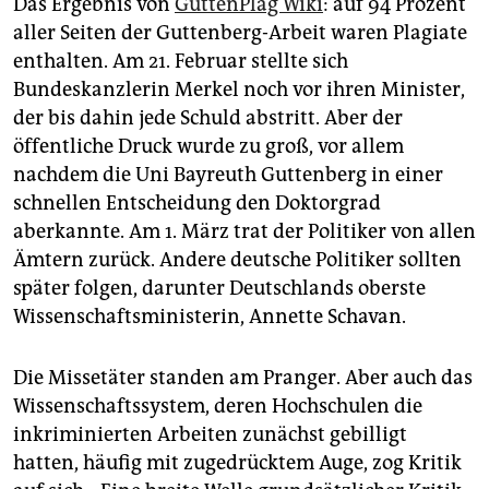
Das Ergebnis von
GuttenPlag Wiki
: auf 94 Prozent
Wissenschaftliches Zitieren
In wissenschaftlichen
Arbeiten muss jede fremde Idee, Aussage und
aller Seiten der Guttenberg-Arbeit waren Plagiate
Argumentation durch Angabe der Quelle kenntlich
enthalten. Am 21. Februar stellte sich
gemacht werden.
Bundeskanzlerin Merkel noch vor ihren Minister,
der bis dahin jede Schuld abstritt. Aber der
Annalena Baerbock
Plagiiert hat Annalena Baerbock
an mehreren Stellen. Es ist aber zweifelhaft, ob damit
öffentliche Druck wurde zu groß, vor allem
auch das Urheberrecht verletzt ist, weil es sich bei
nachdem die Uni Bayreuth Guttenberg in einer
den übernommenen Passagen meist um kurze
schnellen Entscheidung den Doktorgrad
sachliche Aussagen handelt. Den Kriterien
aberkannte. Am 1. März trat der Politiker von allen
wissenschaftlichen Arbeitens muss ihr Buch jedenfalls
Ämtern zurück. Andere deutsche Politiker sollten
nicht genügen.
(chr)
später folgen, darunter Deutschlands oberste
Wissenschaftsministerin, Annette Schavan.
Die Missetäter standen am Pranger. Aber auch das
Wissenschaftssystem, deren Hochschulen die
inkriminierten Arbeiten zunächst gebilligt
hatten, häufig mit zugedrücktem Auge, zog Kritik