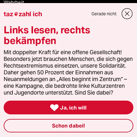
Wahrheit
taz
zahl ich
Gerade nicht

Links lesen, rechts
Themen
bekämpfen
Bergsteigen
Mit doppelter Kraft für eine offene Gesellschaft!
Besonders jetzt brauchen Menschen, die sich gegen
USA unter Trump
Rechtsextremismus einsetzen, unsere Solidarität.
Daher gehen 50 Prozent der Einnahmen aus
Neuanmeldungen an „Alles beginnt im Zentrum“ –
Katzen
eine Kampagne, die bedrohte linke Kulturzentren
und Jugendorte unterstützt. Sind Sie dabei?
Landtagswahl in Sachsen-Anhalt

Ja, ich will
Ceuta
Hitze
Schon dabei!