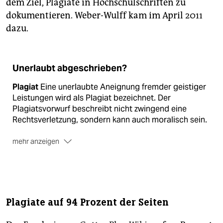
dem Ziel, Plagiate in Hochschulschriften zu
dokumentieren. Weber-Wulff kam im April 2011
dazu.
Unerlaubt abgeschrieben?
Plagiat
Eine unerlaubte Aneignung fremder geistiger
Leistungen wird als Plagiat bezeichnet. Der
Plagiatsvorwurf beschreibt nicht zwingend eine
Rechtsverletzung, sondern kann auch moralisch sein.
mehr anzeigen
Urheberrechtsverletzung
Das Urheberrecht schützt
nur die Formulierung, nicht die Idee. Eine
Formulierung ist aber auch nur dann rechtlich
geschützt, wenn sie eine gewisse „Schöpfungshöhe“,
das heißt Origina­lität, erreicht hat. Banale
Plagiate auf 94 Prozent der Seiten
Formulierungen werden nicht erfasst.