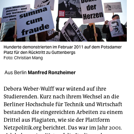
berlin
nord
wahrheit
verlag
Hunderte demonstrierten im Februar 2011 auf dem Potsdamer
verlag
Platz für den Rücktritt zu Guttenbergs
Foto: Christian Mang
veranstaltungen
Aus Berlin
Manfred Ronzheimer
shop
fragen & hilfe
Debora Weber-Wulff war wütend auf ihre
Studierenden. Kurz nach ihrem Wechsel an die
unterstützen
Berliner Hochschule für Technik und Wirtschaft
abo
bestanden die eingereichten Arbeiten zu einem
Drittel aus Plagiaten, wie sie der Plattform
genossenschaft
Netzpolitik.org berichtet. Das war im Jahr 2001.