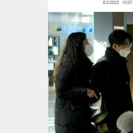
berlin
6.3.2022
10:37
nord
wahrheit
verlag
verlag
veranstaltungen
shop
fragen & hilfe
unterstützen
abo
genossenschaft