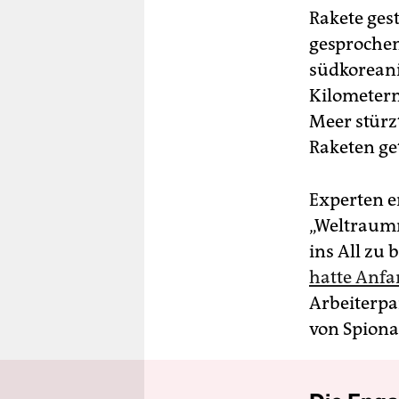
Rakete gest
gesprochen
südkoreani
Kilometern
Meer stürz
Raketen get
Experten e
„Weltraumr
ins All zu 
hatte Anfa
Arbeiterpa
von Spiona