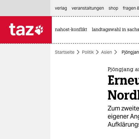
hautnavigation anspringen
hauptinhalt anspringen
footer anspringen
verlag
veranstaltungen
shop
fragen &
nahost-konflikt
landtagswahl in sach

taz zahl ich
taz zahl ich
Startseite
Politik
Asien
Pjöngjan
themen
politik
Pjöngjang ar
Erneu
öko
Nord
gesellschaft
Zum zweite
kultur
eigener Ang
Aufklärungs
sport