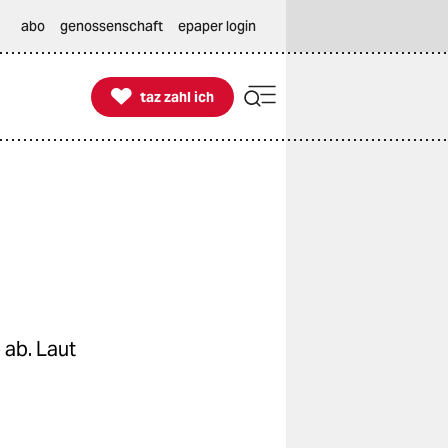
abo
genossenschaft
epaper login

taz zahl ich
taz zahl ich
 ab. Laut