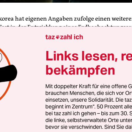
korea hat eigenen Angaben zufolge einen weiter
Test in der Entwicklung eines Erdbeobachtungssat
rt. Einen Tag nach dem zweiten
nordkoreanisch
taz
zahl ich

rt
innerhalb einer Woche berichteten die staatli
Links lesen, r
Sonntag, durch den Test sei die Sicherheit versc
es geplanten Aufklärungssatelliten einschließlic
bekämpfen
r die Datenübertragung und des Empfangs geprü
akete, die dazu eingesetzt wurde, gab es keine An
Mit doppelter Kraft für eine offene G
ssatelliten dienen vor allem militärischen Zweck
brauchen Menschen, die sich vor O
einsetzen, unsere Solidarität. Die ta
nd Japan hatten von dem Start einer weiteren bal
beginnt im Zentrum“. 50 Prozent a
prochen und ihr weitgehend isoliertes Nachbarla
bei taz zahl ich gehen – bis zum 30
die linke, selbstverwaltete Orte unte
siert.
UN-Resolutionen verbieten Nordkorea die
bevor sie verschwinden. Sind Sie da
keten
, die je nach Bauart auch einen Atomspreng