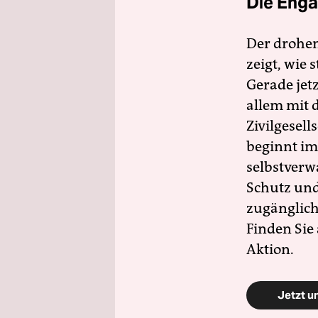
Die Enga
Der drohe
zeigt, wie
Gerade jet
allem mit d
Zivilgesell
beginnt im
selbstverw
Schutz und 
zugänglich
Finden Sie
Aktion.
Jetzt u