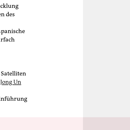
icklung
en des
Japanische
hrfach
Satelliten
 Jong Un
Einführung