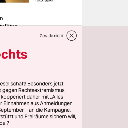
Foto: apAP
en
elliten
en
Gerade nicht
chen
echts
hiedener
h der
ft worden.
gaben.
esellschaft! Besonders jetzt
en.
rt gegen Rechtsextremismus
z kooperiert daher mit „Alles
listischen
ller Einnahmen aus Anmeldungen
nd dafür
. September – an die Kampagne,
rstützt und Freiräume sichern will,
 Erprobung
bei?
kopf tragen