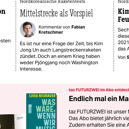
Nordkoreanische Raketentests
Nord
on
Kim
Mittelstrecke als Vorspiel
Fe
Kommentar von
Fabian
Sech
Kretschmer
dies
sten
2021
Es ist nur eine Frage der Zeit, bis Kim
das 
Jong Un auch Langstreckenraketen
zündet. Doch an einem Krieg haben
Von
weder Pjöngjang noch Washington
Interesse.
taz FUTURZWEI im Abo entdec
Endlich mal ein Ma
taz FUTURZWEI ist unser 
Das Abo bietet jährlich v
Zudem erhalten Sie eine