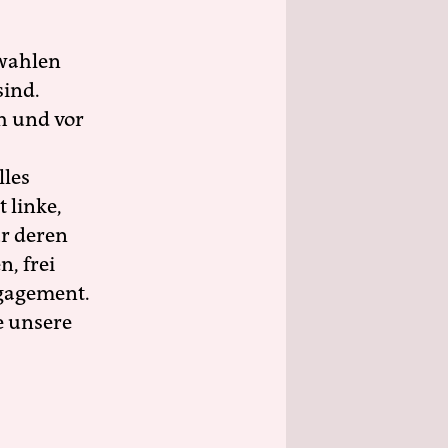
wahlen
sind.
h und vor
lles
 linke,
ür deren
n, frei
ngagement.
e unsere