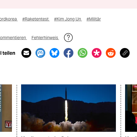
ordkorea
#Raketentest
#Kim Jong Un
#Militär
ommentieren
Fehlerhinweis
 teilen