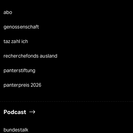
abo
genossenschaft
taz zahl ich
recherchefonds ausland
panterstiftung
panterpreis 2026
Podcast
bundestalk