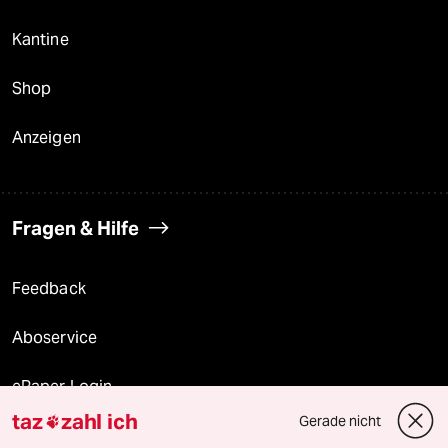
Kantine
Shop
Anzeigen
Fragen & Hilfe
Feedback
Aboservice
ePaper Login
taz
zahl ich
Gerade nicht

Downloads für Abonnierende