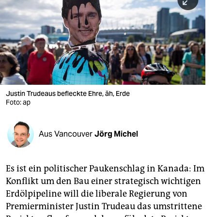
berlin
nord
wahrheit
verlag
verlag
Justin Trudeaus befleckte Ehre, äh, Erde
Foto: ap
veranstaltungen
shop
Aus Vancouver
Jörg Michel
fragen & hilfe
unterstützen
Es ist ein politischer Paukenschlag in Kanada: Im
Konflikt um den Bau einer strategisch wichtigen
abo
Erdölpipeline will die liberale Regierung von
genossenschaft
Premierminister Justin Trudeau das umstrittene