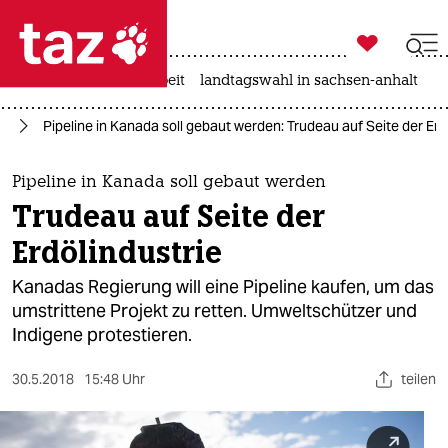

taz zahl ich
autowahn
hitze
arbeit
landtagswahl in sachsen-anhalt

taz zahl ich
ie
Pipeline in Kanada soll gebaut werden: Trudeau auf Seite der Erd
taz zahl ich
themen
Pipeline in Kanada soll gebaut werden
Trudeau auf Seite der
politik
Erdölindustrie
öko
Kanadas Regierung will eine Pipeline kaufen, um das
umstrittene Projekt zu retten. Umweltschützer und
gesellschaft
Indigene protestieren.
kultur
30.5.2018
15:48 Uhr
teilen
sport