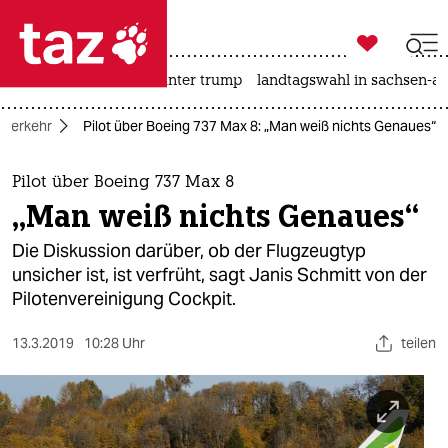

taz zahl ich
nahost-konflikt
usa unter trump
landtagswahl in sachsen-an

taz zahl ich
Verkehr
Pilot über Boeing 737 Max 8: „Man weiß nichts Genaues“
taz zahl ich
themen
Pilot über Boeing 737 Max 8
„Man weiß nichts Genaues“
politik
Die Diskussion darüber, ob der Flugzeugtyp
öko
unsicher ist, ist verfrüht, sagt Janis Schmitt von der
Pilotenvereinigung Cockpit.
gesellschaft
13.3.2019
10:28 Uhr
teilen
kultur
sport