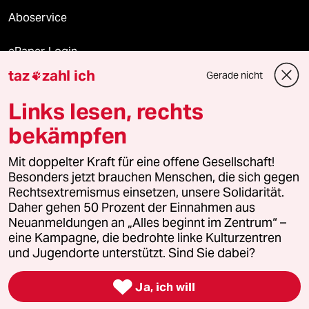
Aboservice
ePaper Login
taz
zahl ich
Gerade nicht

Downloads für Abonnierende
Links lesen, rechts
bekämpfen
© 2026 taz Verlags und Vertriebs GmbH
Mit doppelter Kraft für eine offene Gesellschaft!
Alle Rechte vorbehalten. Bei rechtlichen Fragen oder für Genehmigungen
wenden Sie sich bitte an
lizenzen@taz.de
Besonders jetzt brauchen Menschen, die sich gegen
Rechtsextremismus einsetzen, unsere Solidarität.
Daher gehen 50 Prozent der Einnahmen aus
Feedback
Redaktionsstatut
Kommune-Richtlinien
KI-
Neuanmeldungen an „Alles beginnt im Zentrum“ –
eine Kampagne, die bedrohte linke Kulturzentren
Leitlinie
Informant
Datenschutz
Impressum
AGB
und Jugendorte unterstützt. Sind Sie dabei?
Seitenwende
Einwilligungen widerrufen (Ads)

Ja, ich will