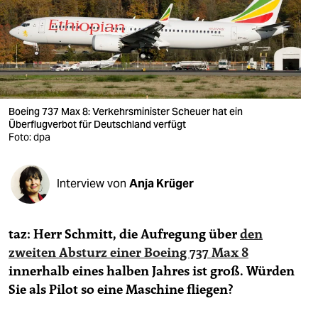
berlin
nord
wahrheit
verlag
Boeing 737 Max 8: Verkehrsminister Scheuer hat ein
Überflugverbot für Deutschland verfügt
verlag
Foto: dpa
veranstaltungen
shop
Interview von
Anja Krüger
fragen & hilfe
taz: Herr Schmitt, die Aufregung über
den
unterstützen
zweiten Absturz einer Boeing 737 Max 8
abo
innerhalb eines halben Jahres ist groß. Würden
Sie als Pilot so eine Maschine fliegen?
genossenschaft