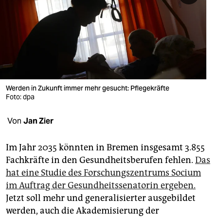
berlin
nord
wahrheit
verlag
verlag
Werden in Zukunft immer mehr gesucht: Pflegekräfte
Foto: dpa
veranstaltungen
Von
Jan Zier
shop
fragen & hilfe
Im Jahr 2035 könnten in Bremen insgesamt 3.855
Fachkräfte in den Gesundheitsberufen fehlen.
Das
unterstützen
hat eine Studie des Forschungszentrums Socium
abo
im Auftrag der Gesundheitssenatorin ergeben.
Jetzt soll mehr und generalisierter ausgebildet
genossenschaft
werden, auch die Akademisierung der