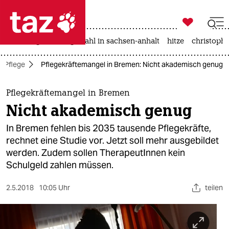

taz zahl ich
iran-krieg
landtagswahl in sachsen-anhalt
hitze
christophe

taz zahl ich
Pflege
Pflegekräftemangel in Bremen: Nicht akademisch genug
taz zahl ich
themen
Pflegekräftemangel in Bremen
Nicht akademisch genug
politik
In Bremen fehlen bis 2035 tausende Pflegekräfte,
öko
rechnet eine Studie vor. Jetzt soll mehr ausgebildet
werden. Zudem sollen TherapeutInnen kein
gesellschaft
Schulgeld zahlen müssen.
kultur
2.5.2018
10:05 Uhr
teilen
sport