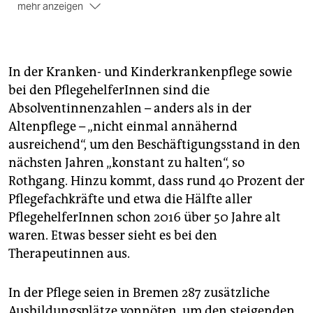
mehr anzeigen
Altersbedingt
scheiden 337 Pflegerinnen und Pfleger
jährlich aus. Dem stehen
In der Kranken- und Kinderkrankenpflege sowie
362 AbsolventInnen vom Jahr 2016 gegenüber.
bei den PflegehelferInnen sind die
Absolventinnenzahlen – anders als in der
Altenpflege – „nicht einmal annähernd
ausreichend“, um den Beschäftigungsstand in den
nächsten Jahren „konstant zu halten“, so
Rothgang. Hinzu kommt, dass rund 40 Prozent der
Pflegefachkräfte und etwa die Hälfte aller
PflegehelferInnen schon 2016 über 50 Jahre alt
waren. Etwas besser sieht es bei den
Therapeutinnen aus.
In der Pflege seien in Bremen 287 zusätzliche
Ausbildungsplätze vonnöten, um den steigenden