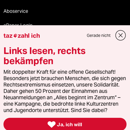
Aboservice
ePaper Login
taz
zahl ich
Gerade nicht

Downloads für Abonnierende
Links lesen, rechts
bekämpfen
© 2026 taz Verlags und Vertriebs GmbH
Mit doppelter Kraft für eine offene Gesellschaft!
Alle Rechte vorbehalten. Bei rechtlichen Fragen oder für Genehmigungen
wenden Sie sich bitte an
lizenzen@taz.de
Besonders jetzt brauchen Menschen, die sich gegen
Rechtsextremismus einsetzen, unsere Solidarität.
Daher gehen 50 Prozent der Einnahmen aus
Feedback
Redaktionsstatut
Kommune-Richtlinien
KI-
Neuanmeldungen an „Alles beginnt im Zentrum“ –
eine Kampagne, die bedrohte linke Kulturzentren
Leitlinie
Informant
Datenschutz
Impressum
AGB
und Jugendorte unterstützt. Sind Sie dabei?
Seitenwende
Einwilligungen widerrufen (Ads)

Ja, ich will