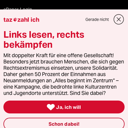
ePaper Login
taz
zahl ich
Gerade nicht

Downloads für Abonnierende
Links lesen, rechts
bekämpfen
© 2026 taz Verlags und Vertriebs GmbH
Alle Rechte vorbehalten. Bei rechtlichen Fragen oder für Genehmigungen
Mit doppelter Kraft für eine offene Gesellschaft!
wenden Sie sich bitte an
lizenzen@taz.de
Besonders jetzt brauchen Menschen, die sich gegen
Rechtsextremismus einsetzen, unsere Solidarität.
Daher gehen 50 Prozent der Einnahmen aus
Feedback
Redaktionsstatut
Kommune-Richtlinien
KI-
Neuanmeldungen an „Alles beginnt im Zentrum“ –
eine Kampagne, die bedrohte linke Kulturzentren
Leitlinie
Informant
Datenschutz
Impressum
AGB
und Jugendorte unterstützt. Sind Sie dabei?
Seitenwende
Einwilligungen widerrufen (Ads)

Ja, ich will
Schon dabei!