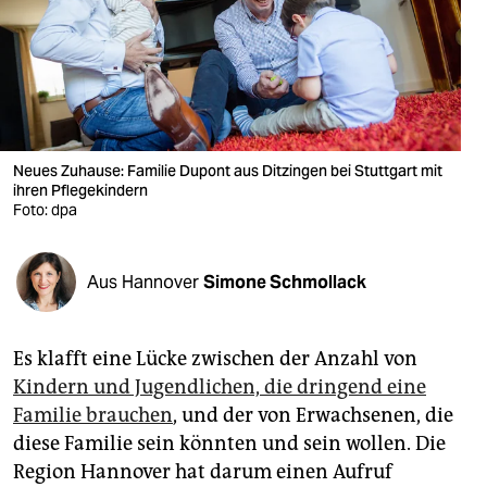
berlin
nord
wahrheit
verlag
Neues Zuhause: Familie Dupont aus Ditzingen bei Stuttgart mit
verlag
ihren Pflegekindern
Foto: dpa
veranstaltungen
shop
Aus Hannover
Simone Schmollack
fragen & hilfe
Es klafft eine Lücke zwischen der Anzahl von
unterstützen
Kindern und Jugendlichen, die dringend eine
abo
Familie brauchen
, und der von Erwachsenen, die
diese Familie sein könnten und sein wollen. Die
genossenschaft
Region Hannover hat darum einen Aufruf