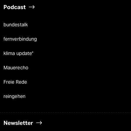
Podcast
bundestalk
fernverbindung
klima update°
Mauerecho
Freie Rede
reingehen
Newsletter