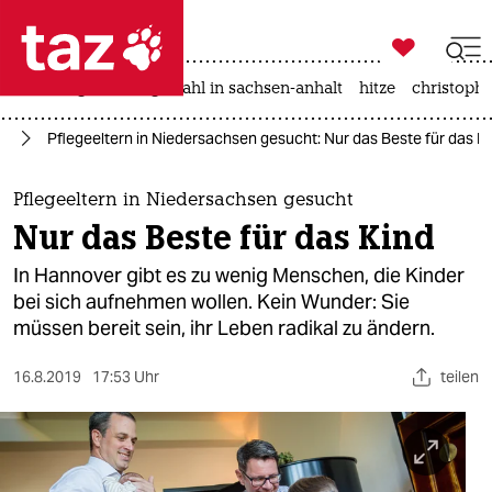

taz zahl ich
iran-krieg
landtagswahl in sachsen-anhalt
hitze
christophe

taz zahl ich
rd
Pflegeeltern in Niedersachsen gesucht: Nur das Beste für das K
taz zahl ich
themen
Pflegeeltern in Niedersachsen gesucht
Nur das Beste für das Kind
politik
In Hannover gibt es zu wenig Menschen, die Kinder
öko
bei sich aufnehmen wollen. Kein Wunder: Sie
müssen bereit sein, ihr Leben radikal zu ändern.
gesellschaft
16.8.2019
17:53 Uhr
teilen
kultur
sport