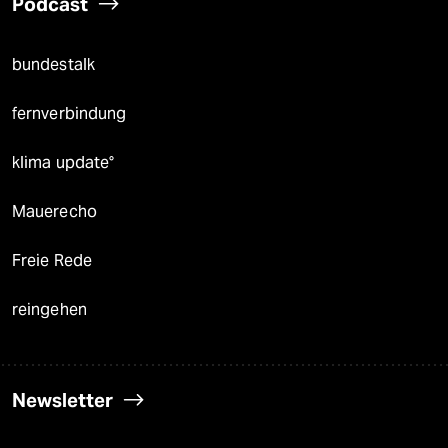
Podcast
bundestalk
fernverbindung
klima update°
Mauerecho
Freie Rede
reingehen
Newsletter