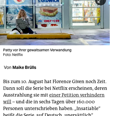
berlin
nord
wahrheit
verlag
verlag
Patty vor ihrer gewaltsamen Verwandlung
Foto: Netflix
veranstaltungen
shop
Von
Maike Brülls
fragen & hilfe
Bis zum 10. August hat Florence Given noch Zeit.
unterstützen
Dann soll die Serie bei Netflix erscheinen, deren
Ausstrahlung sie mit
einer Petition verhindern
abo
will
– und die in sechs Tagen über 160.000
genossenschaft
Personen unterschrieben haben. „Insatiable“
heißt die Serie, auf Deutsch „unersättlich“.