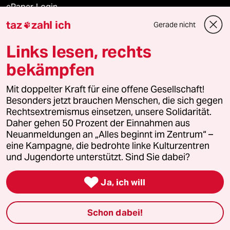
ePaper Login
taz
zahl ich
Gerade nicht

Downloads für Abonnierende
Links lesen, rechts
bekämpfen
© 2026 taz Verlags und Vertriebs GmbH
Alle Rechte vorbehalten. Bei rechtlichen Fragen oder für Genehmigungen
Mit doppelter Kraft für eine offene Gesellschaft!
wenden Sie sich bitte an
lizenzen@taz.de
Besonders jetzt brauchen Menschen, die sich gegen
Rechtsextremismus einsetzen, unsere Solidarität.
Daher gehen 50 Prozent der Einnahmen aus
Feedback
Redaktionsstatut
Kommune-Richtlinien
KI-
Neuanmeldungen an „Alles beginnt im Zentrum“ –
eine Kampagne, die bedrohte linke Kulturzentren
Leitlinie
Informant
Datenschutz
Impressum
AGB
und Jugendorte unterstützt. Sind Sie dabei?
Seitenwende
Einwilligungen widerrufen (Ads)

Ja, ich will
Schon dabei!