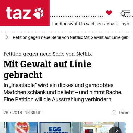

taz zahl ich
niedrigwasser
rente
landtagswahl in sachsen-anhalt
hybri

taz zahl ich
en
Petition gegen neue Serie von Netflix: Mit Gewalt auf Linie gebr
taz zahl ich
themen
Petition gegen neue Serie von Netflix
Mit Gewalt auf Linie
politik
gebracht
öko
In „Insatiable“ wird ein dickes und gemobbtes
Mädchen schlank und beliebt – und nimmt Rache.
gesellschaft
Eine Petition will die Ausstrahlung verhindern.
kultur
26.7.2018
16:39 Uhr
teilen
sport