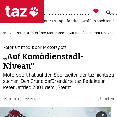

taz zahl ich
nahost-konflikt
usa unter trump
landtagswahl in sachsen-an

taz zahl ich
Sport
Peter Unfried über Motorsport: „Auf Komödienstadl-Niveau“
taz zahl ich
themen
Peter Unfried über Motorsport
„Auf Komödienstadl-
politik
Niveau“
öko
Motorsport hat auf den Sportseiten der taz nichts zu
suchen. Den Grund dafür erklärte taz-Redakteur
gesellschaft
Peter Unfried 2001 dem „Stern“.
kultur
19.10.2013
19:19 Uhr
teilen
sport