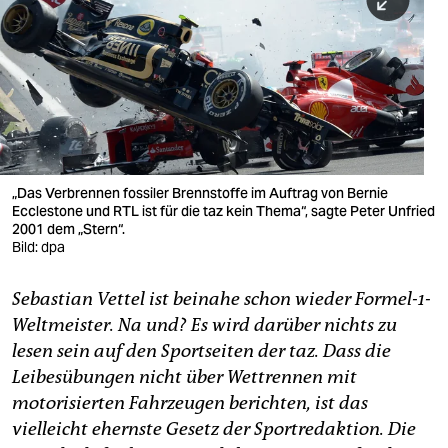
berlin
nord
wahrheit
verlag
verlag
„Das Verbrennen fossiler Brennstoffe im Auftrag von Bernie
Ecclestone und RTL ist für die taz kein Thema“, sagte Peter Unfried
veranstaltungen
2001 dem „Stern“.
Bild: dpa
shop
fragen & hilfe
Sebastian Vettel ist beinahe schon wieder Formel-1-
Weltmeister. Na und? Es wird darüber nichts zu
unterstützen
lesen sein auf den Sportseiten der taz. Dass die
abo
Leibesübungen nicht über Wettrennen mit
motorisierten Fahrzeugen berichten, ist das
genossenschaft
vielleicht ehernste Gesetz der Sportredaktion. Die