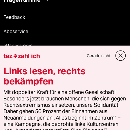
Feedback
Aboservice
ePaper Login
taz
zahl ich
Gerade nicht

Downloads für Abonnierende
Links lesen, rechts
bekämpfen
© 2026 taz Verlags und Vertriebs GmbH
Mit doppelter Kraft für eine offene Gesellschaft!
Alle Rechte vorbehalten. Bei rechtlichen Fragen oder für Genehmigungen
wenden Sie sich bitte an
lizenzen@taz.de
Besonders jetzt brauchen Menschen, die sich gegen
Rechtsextremismus einsetzen, unsere Solidarität.
Daher gehen 50 Prozent der Einnahmen aus
Feedback
Redaktionsstatut
Kommune-Richtlinien
KI-
Neuanmeldungen an „Alles beginnt im Zentrum“ –
eine Kampagne, die bedrohte linke Kulturzentren
Leitlinie
Informant
Datenschutz
Impressum
AGB