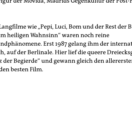
Figur der Movida, Madrids Gegenkultur der Post-
 Langfilme wie „Pepi, Luci, Bom und der Rest der
um heiligen Wahnsinn“ waren noch reine
dphänomene. Erst 1987 gelang ihm der internat
 auf der Berlinale. Hier lief die queere Dreiecks
z der Begierde“ und gewann gleich den allererst
den besten Film.