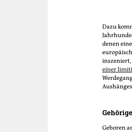
Dazu kommt
Jahrhundert
denen eine
europäisch
inszeniert
einer limi
Werdegang 
Aushängesc
Gehörige
Geboren am