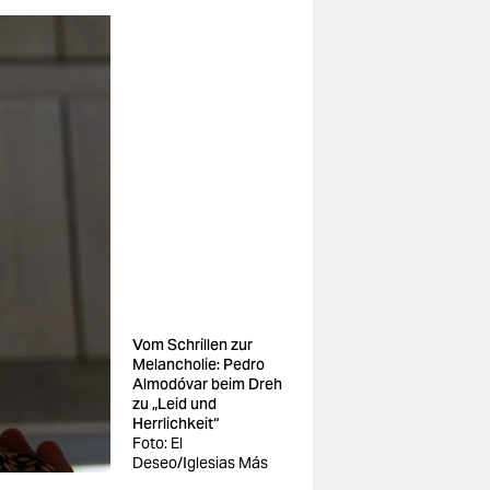
Vom Schrillen zur
Melancholie: Pedro
Almodóvar beim Dreh
zu „Leid und
Herrlichkeit“
Foto: El
Deseo/Iglesias Más