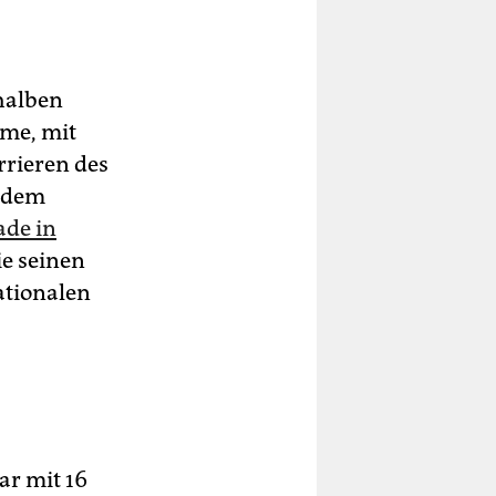
halben
lme, mit
rieren des
itdem
ade in
die seinen
ationalen
ar mit 16