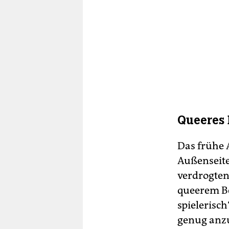
Queeres 
Das frühe 
Außenseite
verdrogten
queerem Be
spielerisch
genug anzu