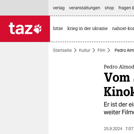
hautnavigation anspringen
hauptinhalt anspringen
footer anspringen
verlag
veranstaltungen
shop
fragen &
hitze
krieg in der ukraine
nahost-kon

taz zahl ich
taz zahl ich
Startseite
Kultur
Film
Pedro Alm
themen
politik
Pedro Almod
Vom 
öko
Kino
gesellschaft
Er ist der 
kultur
weiter Film
sport
25.9.2024
7:07