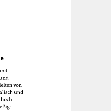
he
 und
 und
delten von
alisch und
t hoch
eßig-