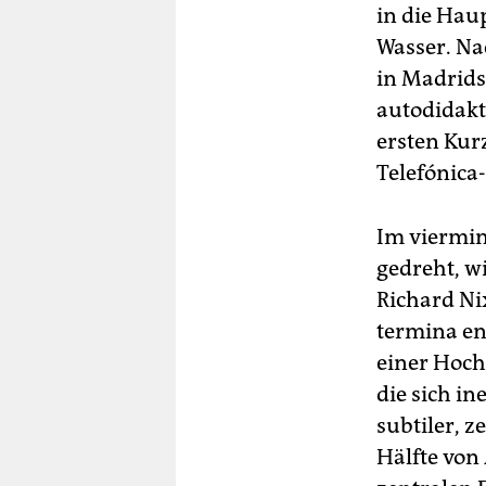
in die Hau
Wasser. Na
in Madrids
autodidakt
ersten Kur
Telefónica
Im vierminü
gedreht, w
Richard Ni
termina en
einer Hoch
die sich in
subtiler, 
Hälfte von