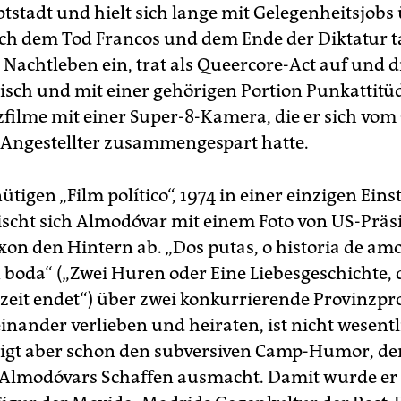
ptstadt und hielt sich lange mit Gelegenheitsjobs
ch dem Tod Francos und dem Ende der Diktatur t
 Nachtleben ein, trat als Queercore-Act auf und 
isch und mit einer gehörigen Portion Punkattitü
zfilme mit einer Super-8-Kamera, die er sich vom 
-Angestellter zusammengespart hatte.
tigen „Film político“, 1974 in einer einzigen Eins
ischt sich Almodóvar mit einem Foto von US-Präs
xon den Hintern ab. „Dos putas, o historia de am
 boda“ („Zwei Huren oder Eine Liebesgeschichte, 
zeit endet“) über zwei konkurrierende Provinzpros
einander verlieben und heiraten, ist nicht wesentl
zeigt aber schon den subversiven Camp-Humor, der
 Almodóvars Schaffen ausmacht. Damit wurde er