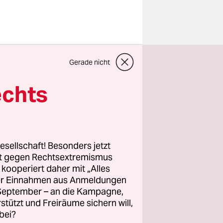
Gerade nicht
ren, um
er zu
echts
en viel zu
ei Dekaden
ar als
 noch
esellschaft! Besonders jetzt
 Marke
rt gegen Rechtsextremismus
z kooperiert daher mit „Alles
ller Einnahmen aus Anmeldungen
. September – an die Kampagne,
rstützt und Freiräume sichern will,
 Anfang
bei?