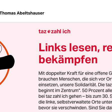
Thomas Abeltshauser
taz
zahl ich

muss man als Künstler nur lange genug aushar
ttenen Enfant terrible zum anerkannten Klassik
Links lesen, r
hrend Rainer Werner Fassbinder 1982 mit 37 Jahr
orben ist und John Waters, inzwischen 78, seit zw
bekämpfen
m mehr finanziert bekommt, steht Pedro Almodóv
er großen schwulen Regisseure dieser Generation
Mit doppelter Kraft für eine offene G
er der Kamera und ist dabei längst zur eigenen
brauchen Menschen, die sich vor O
dank Filmen wie „Frauen am Rande des
einsetzen, unsere Solidarität. Die ta
beginnt im Zentrum“. 50 Prozent a
ammenbruchs“ und „Alles über meine Mutter“.
bei taz zahl ich gehen – bis zum 30
die linke, selbstverwaltete Orte unte
r hat derzeit gleich mehrere Gründe zum Feiern.
bevor sie verschwinden. Sind Sie da