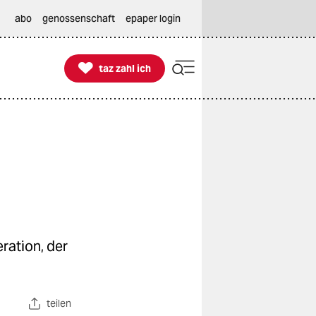
abo
genossenschaft
epaper login

taz zahl ich
taz zahl ich
ration, der
teilen