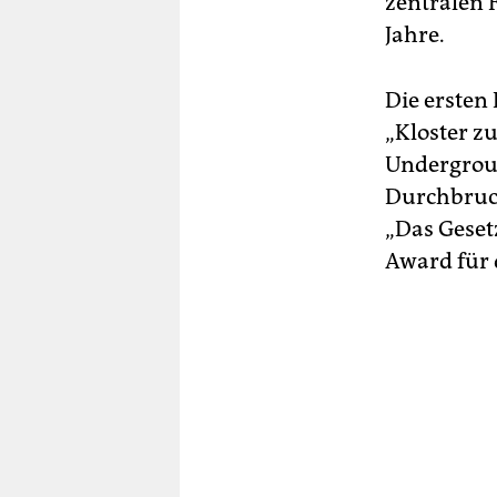
zentralen 
Jahre.
Die ersten
„Kloster z
Undergroun
Durchbruch,
„Das Geset
Award für 