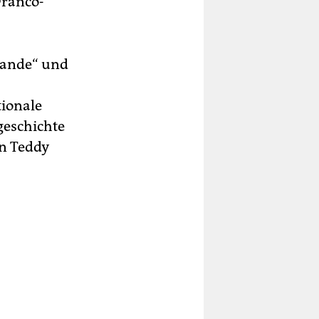
Franco-
 Bande“ und
ionale
geschichte
en Teddy