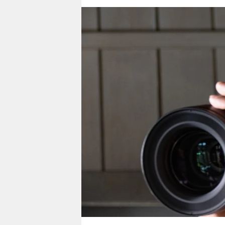
berlin
nord
wahrheit
verlag
verlag
veranstaltungen
shop
fragen & hilfe
unterstützen
abo
genossenschaft