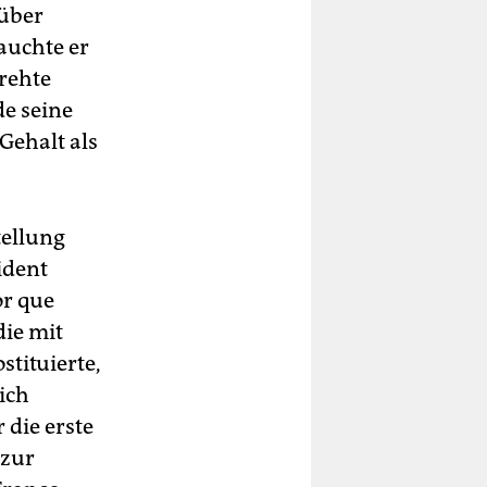
 über
auchte er
drehte
de seine
Gehalt als
tellung
ident
or que
die mit
tituierte,
ich
 die erste
 zur