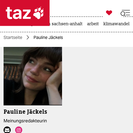

taz zahl ich
hitze
landtagswahl in sachsen-anhalt
arbeit
klimawandel

taz zahl ich
Startseite
Pauline Jäckels
taz zahl ich
themen
politik
öko
gesellschaft
kultur
Pauline Jäckels
sport
Meinungsredakteurin