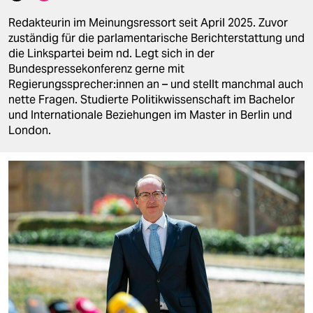
berlin
Redakteurin im Meinungsressort seit April 2025. Zuvor
nord
zuständig für die parlamentarische Berichterstattung und
die Linkspartei beim nd. Legt sich in der
wahrheit
Bundespressekonferenz gerne mit
Regierungssprecher:innen an – und stellt manchmal auch
verlag
nette Fragen. Studierte Politikwissenschaft im Bachelor
und Internationale Beziehungen im Master in Berlin und
verlag
London.
veranstaltungen
shop
fragen & hilfe
unterstützen
abo
genossenschaft