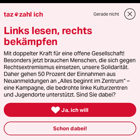
Die Seitenwende
taz
zahl ich
Gerade nicht

Stellen
Links lesen, rechts
bekämpfen
Presse
Mit doppelter Kraft für eine offene Gesellschaft!
Besonders jetzt brauchen Menschen, die sich gegen
Rechtsextremismus einsetzen, unsere Solidarität.
Unterstützen
Daher gehen 50 Prozent der Einnahmen aus
Neuanmeldungen an „Alles beginnt im Zentrum“ –
abo
eine Kampagne, die bedrohte linke Kulturzentren
und Jugendorte unterstützt. Sind Sie dabei?
genossenschaft

Ja, ich will
taz zahl ich
Schon dabei!
recherchefonds ausland