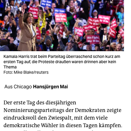
berlin
nord
wahrheit
verlag
verlag
Kamala Harris trat beim Parteitag überraschend schon kurz am
ersten Tag auf, die Proteste draußen waren drinnen aber kein
veranstaltungen
Thema
Foto: Mike Blake/reuters
shop
fragen & hilfe
Aus Chicago
Hansjürgen Mai
unterstützen
Der erste Tag des diesjährigen
abo
Nominierungsparteitags der Demokraten zeigte
eindrucksvoll den Zwiespalt, mit dem viele
genossenschaft
demokratische Wähler in diesen Tagen kämpfen.