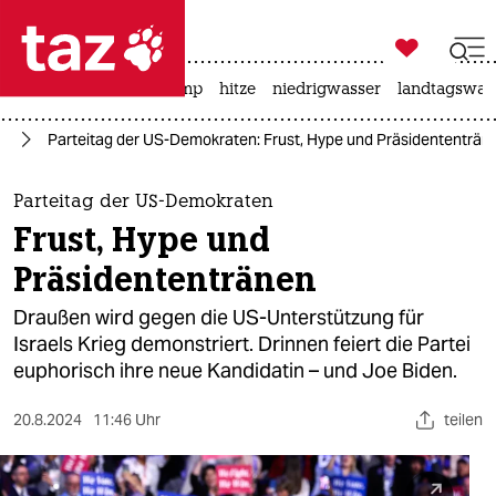

taz zahl ich
katzen
usa unter trump
hitze
niedrigwasser
landtagswahl

taz zahl ich
24
Parteitag der US-Demokraten: Frust, Hype und Präsidententrän
taz zahl ich
themen
Parteitag der US-Demokraten
Frust, Hype und
politik
Präsidententränen
öko
Draußen wird gegen die US-Unterstützung für
Israels Krieg demonstriert. Drinnen feiert die Partei
gesellschaft
euphorisch ihre neue Kandidatin – und Joe Biden.
kultur
20.8.2024
11:46 Uhr
teilen
sport