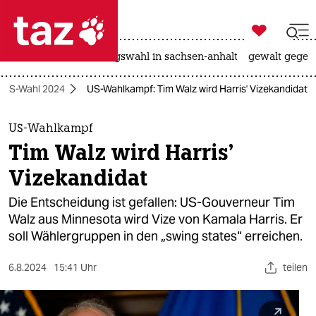

taz zahl ich
hitze
surfen
landtagswahl in sachsen-anhalt
gewalt gegen

taz zahl ich
US-Wahl 2024
US-Wahlkampf: Tim Walz wird Harris' Vizekandidat
taz zahl ich
themen
US-Wahlkampf
Tim Walz wird Harris'
politik
Vizekandidat
öko
Die Entscheidung ist gefallen: US-Gouverneur Tim
Walz aus Minnesota wird Vize von Kamala Harris. Er
gesellschaft
soll Wählergruppen in den „swing states“ erreichen.
kultur
6.8.2024
15:41 Uhr
teilen
sport