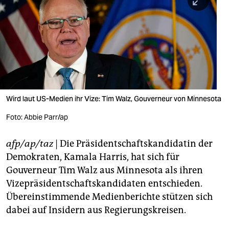
berlin
nord
wahrheit
verlag
verlag
Wird laut US-Medien ihr Vize: Tim Walz, Gouverneur von Minnesota
veranstaltungen
Foto: Abbie Parr/ap
shop
afp/ap/taz
| Die Präsidentschaftskandidatin der
fragen & hilfe
Demokraten, Kamala Harris, hat sich für
unterstützen
Gouverneur Tim Walz aus Minnesota als ihren
Vizepräsidentschaftskandidaten entschieden.
abo
Übereinstimmende Medienberichte stützen sich
dabei auf Insidern aus Regierungskreisen.
genossenschaft