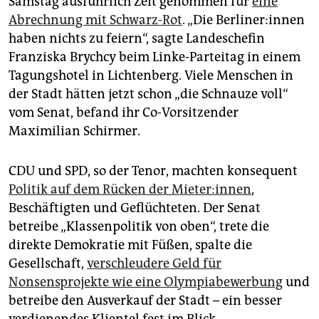
Samstag ausführlich Zeit genommen für
eine
epaper login
Abrechnung mit Schwarz-Rot
. „Die Ber­li­ne­r:in­nen
haben nichts zu feiern“, sagte Landeschefin
Franziska Brychcy beim Linke-Parteitag in einem
Tagungshotel in Lichtenberg. Viele Menschen in
der Stadt hätten jetzt schon „die Schnauze voll“
vom Senat, befand ihr Co-Vorsitzender
Maximilian Schirmer.
CDU und SPD, so der Tenor, machten konsequent
Politik auf dem Rücken der Mie­te­r:in­nen
,
Beschäftigten und Geflüchteten. Der Senat
betreibe „Klassenpolitik von oben“, trete die
direkte Demokratie mit Füßen, spalte die
Gesellschaft,
verschleudere Geld für
Nonsensprojekte wie eine Olympiabewerbung
und
betreibe den Ausverkauf der Stadt – ein besser
verdienendes Klientel fest im Blick.