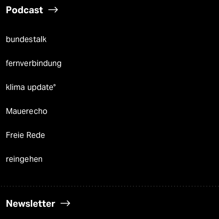
Podcast
bundestalk
fernverbindung
klima update°
Mauerecho
Freie Rede
reingehen
Newsletter