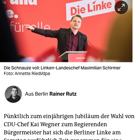
berlin
nord
wahrheit
verlag
verlag
veranstaltungen
Die Schnauze voll: Linken-Landeschef Maximilian Schirmer
Foto: Annette Riedl/dpa
shop
fragen & hilfe
Aus Berlin
Rainer Rutz
unterstützen
Pünktlich zum einjährigen Jubiläum der Wahl von
abo
CDU-Chef Kai Wegner zum Regierenden
genossenschaft
Bürgermeister hat sich die Berliner Linke am