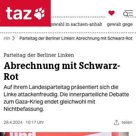

taz zahl ich
hitze
surfen
landtagswahl in sachsen-anhalt
gewalt gegen

taz zahl ich
Berlin
Parteitag der Berliner Linken: Abrechnung mit Schwarz-Rot
taz zahl ich
themen
Parteitag der Berliner Linken
Abrechnung mit Schwarz-
politik
Rot
öko
Auf ihrem Landesparteitag präsentiert sich die
Linke attackenfreudig. Die innerparteiliche Debatte
gesellschaft
zum Gaza-Krieg endet gleichwohl mit
Nichtbefassung.
kultur
sport
28.4.2024
10:17 Uhr
teilen