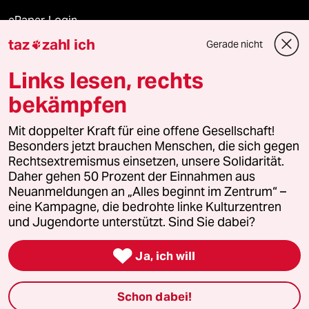
ePaper Login
taz
zahl ich
Gerade nicht

Downloads für Abonnierende
Links lesen, rechts
bekämpfen
© 2026 taz Verlags und Vertriebs GmbH
Mit doppelter Kraft für eine offene Gesellschaft!
Alle Rechte vorbehalten. Bei rechtlichen Fragen oder für Genehmigungen
wenden Sie sich bitte an
lizenzen@taz.de
Besonders jetzt brauchen Menschen, die sich gegen
Rechtsextremismus einsetzen, unsere Solidarität.
Daher gehen 50 Prozent der Einnahmen aus
Feedback
Redaktionsstatut
Kommune-Richtlinien
KI-
Neuanmeldungen an „Alles beginnt im Zentrum“ –
eine Kampagne, die bedrohte linke Kulturzentren
Leitlinie
Informant
Datenschutz
Impressum
AGB
und Jugendorte unterstützt. Sind Sie dabei?
Seitenwende
Einwilligungen widerrufen (Ads)

Ja, ich will
Schon dabei!