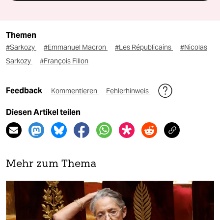
Themen
#Sarkozy
#Emmanuel Macron
#Les Républicains
#Nicolas
Sarkozy
#François Fillon
Feedback
Kommentieren
Fehlerhinweis
Diesen Artikel teilen
Mehr zum Thema