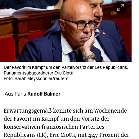
berlin
nord
wahrheit
verlag
verlag
veranstaltungen
Der Favorit im Kampf um den Parteivorsitz der Les Républicans:
Parlamentsabgeordneter Eric Ciotti
shop
Foto: Sarah Meyssonnier/reuters
fragen & hilfe
Aus Paris
Rudolf Balmer
unterstützen
Erwartungsgemäß konnte sich am Wochenende
abo
der Favorit im Kampf um den Vorsitz der
konservativen französischen Partei Les
genossenschaft
Républicans (LR), Eric Ciotti, mit 42,7 Prozent der