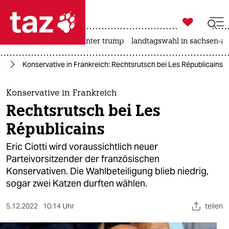

taz zahl ich
nahost-konflikt
usa unter trump
landtagswahl in sachsen-an

taz zahl ich
on
Konservative in Frankreich: Rechtsrutsch bei Les Républicains
taz zahl ich
themen
Konservative in Frankreich
Rechtsrutsch bei Les
politik
Républicains
öko
Eric Ciotti wird voraussichtlich neuer
Parteivorsitzender der französischen
gesellschaft
Konservativen. Die Wahlbeteiligung blieb niedrig,
sogar zwei Katzen durften wählen.
kultur
sport
5.12.2022
10:14 Uhr
teilen