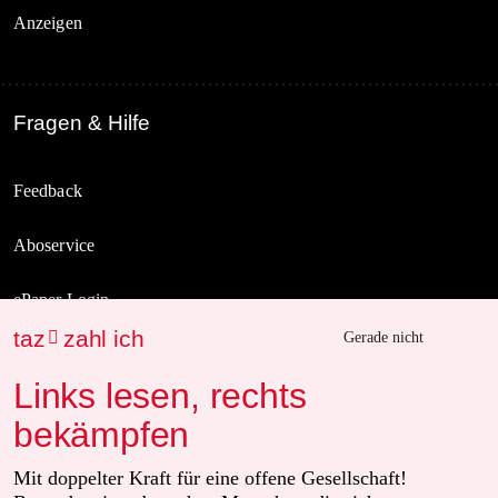
Anzeigen
Fragen & Hilfe
Feedback
Aboservice
ePaper Login
taz
zahl ich

Gerade nicht
Downloads für Abonnierende
Links lesen, rechts
bekämpfen
© 2026 taz Verlags und Vertriebs GmbH
Alle Rechte vorbehalten. Bei rechtlichen Fragen oder für Genehmigungen
Mit doppelter Kraft für eine offene Gesellschaft!
wenden Sie sich bitte an
lizenzen@taz.de