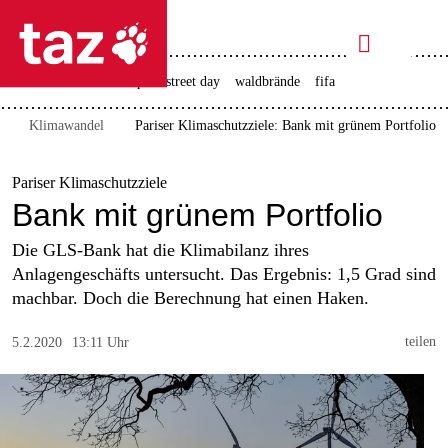

taz zahl ich
rente
ceuta
christopher street day
waldbrände
fifa

taz zahl ich
Klimawandel
Pariser Klimaschutzziele: Bank mit grünem Portfolio
taz zahl ich
themen
Pariser Klimaschutzziele
Bank mit grünem Portfolio
politik
Die GLS-Bank hat die Klimabilanz ihres
öko
Anlagengeschäfts untersucht. Das Ergebnis: 1,5 Grad sind
machbar. Doch die Berechnung hat einen Haken.
gesellschaft
teilen
5.2.2020
13:11 Uhr
kultur
sport