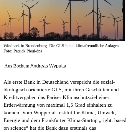
berlin
nord
wahrheit
verlag
Windpark in Brandenburg. Die GLS bietet klimafreundliche Anlagen
Foto: Patrick Pleul/dpa
verlag
veranstaltungen
Aus Bochum
Andreas Wyputta
shop
Als erste Bank in Deutschland verspricht die sozial-
fragen & hilfe
ökologisch orientierte GLS, mit ihren Geschäften und
Kreditvergaben das Pariser Klimaschutzziel einer
unterstützen
Erderwärmung von maximal 1,5 Grad einhalten zu
abo
können. Vom Wuppertal Institut für Klima, Umwelt,
Energie und dem Frankfurter Klima-Startup „right. based
genossenschaft
on science“ hat die Bank dazu erstmals das