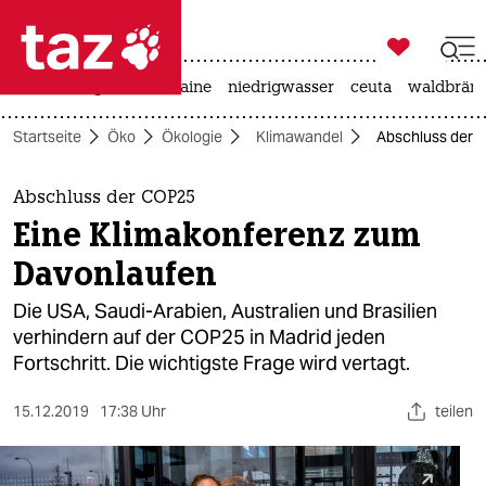

taz zahl ich
hitze
krieg in der ukraine
niedrigwasser
ceuta
waldbrän

taz zahl ich
Startseite
Öko
Ökologie
Klimawandel
Abschluss der 
taz zahl ich
themen
Abschluss der COP25
Eine Klimakonferenz zum
politik
Davonlaufen
öko
Die USA, Saudi-Arabien, Australien und Brasilien
verhindern auf der COP25 in Madrid jeden
gesellschaft
Fortschritt. Die wichtigste Frage wird vertagt.
kultur
15.12.2019
17:38 Uhr
teilen
sport