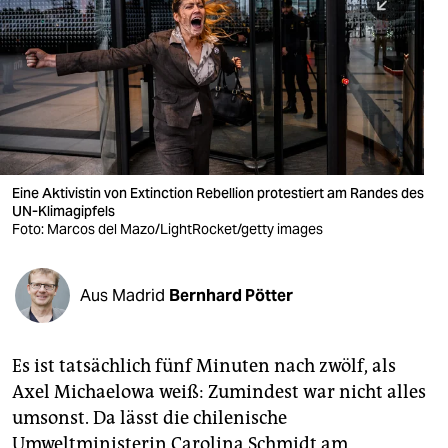
berlin
nord
wahrheit
verlag
verlag
Eine Aktivistin von Extinction Rebellion protestiert am Randes des
UN-Klimagipfels
veranstaltungen
Foto: Marcos del Mazo/LightRocket/getty images
shop
fragen & hilfe
Aus Madrid
Bernhard Pötter
unterstützen
Es ist tatsächlich fünf Minuten nach zwölf, als
abo
Axel Michaelowa weiß: Zumindest war nicht alles
genossenschaft
umsonst. Da lässt die chilenische
Umweltministerin Carolina Schmidt am