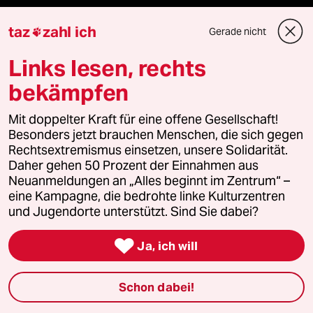
taz
zahl ich
Hitze
Gerade nicht

Links lesen, rechts
Krieg in der Ukraine
bekämpfen
Niedrigwasser
Mit doppelter Kraft für eine offene Gesellschaft!
Ceuta
Besonders jetzt brauchen Menschen, die sich gegen
Rechtsextremismus einsetzen, unsere Solidarität.
Daher gehen 50 Prozent der Einnahmen aus
Waldbrände
Neuanmeldungen an „Alles beginnt im Zentrum“ –
eine Kampagne, die bedrohte linke Kulturzentren
Rente
und Jugendorte unterstützt. Sind Sie dabei?

Ja, ich will
Verlag
Schon dabei!
Aktuelles