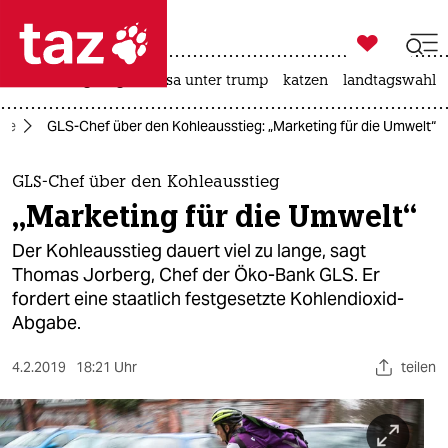

taz zahl ich
hitze
bergsteigen
usa unter trump
katzen
landtagswahl i

taz zahl ich
ie
GLS-Chef über den Kohleausstieg: „Marketing für die Umwelt“
taz zahl ich
themen
GLS-Chef über den Kohleausstieg
„Marketing für die Umwelt“
politik
Der Kohleausstieg dauert viel zu lange, sagt
öko
Thomas Jorberg, Chef der Öko-Bank GLS. Er
fordert eine staatlich festgesetzte Kohlendioxid-
gesellschaft
Abgabe.
kultur
4.2.2019
18:21 Uhr
teilen
sport