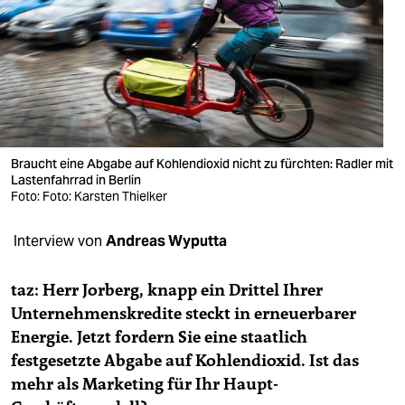
berlin
nord
wahrheit
verlag
verlag
Braucht eine Abgabe auf Kohlendioxid nicht zu fürchten: Radler mit
Lastenfahrrad in Berlin
veranstaltungen
Foto: Foto: Karsten Thielker
shop
Interview von
Andreas Wyputta
fragen & hilfe
taz: Herr Jorberg, knapp ein Drittel Ihrer
unterstützen
Unternehmenskredite steckt in erneuerbarer
Energie. Jetzt fordern Sie eine staatlich
abo
festgesetzte Abgabe auf Kohlendioxid. Ist das
genossenschaft
mehr als Marketing für Ihr Haupt-