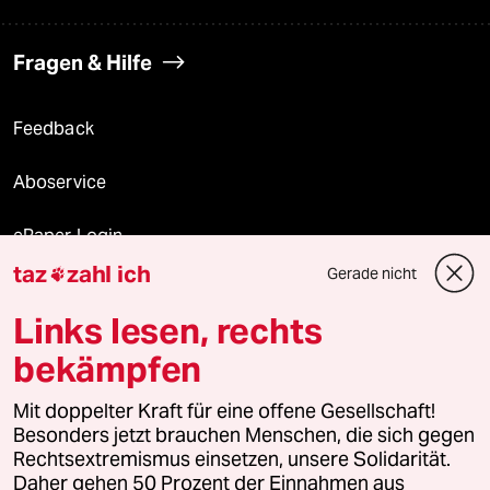
Fragen & Hilfe
Feedback
Aboservice
ePaper Login
taz
zahl ich
Gerade nicht

Downloads für Abonnierende
Links lesen, rechts
bekämpfen
© 2026 taz Verlags und Vertriebs GmbH
Mit doppelter Kraft für eine offene Gesellschaft!
Alle Rechte vorbehalten. Bei rechtlichen Fragen oder für Genehmigungen
wenden Sie sich bitte an
lizenzen@taz.de
Besonders jetzt brauchen Menschen, die sich gegen
Rechtsextremismus einsetzen, unsere Solidarität.
Daher gehen 50 Prozent der Einnahmen aus