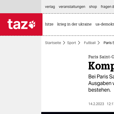
hautnavigation anspringen
hauptinhalt anspringen
footer anspringen
verlag
veranstaltungen
shop
fragen &
hitze
krieg in der ukraine
us-demokr

taz zahl ich
taz zahl ich
Startseite
Sport
Fußball
Paris 
themen
politik
Paris Saint-
Kompl
öko
Bei Paris 
gesellschaft
Ausgaben v
bestehen.
kultur
sport
14.2.2023
12:1