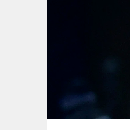
berlin
nord
wahrheit
verlag
verlag
veranstaltungen
shop
fragen & hilfe
unterstützen
abo
genossenschaft