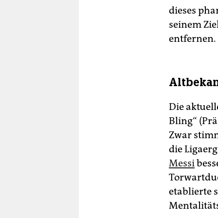
dieses pha
seinem Zie
entfernen.
Altbekan
Die aktuel
Bling“ (Prä
Zwar stimm
die Ligaer
Messi
besse
Torwartdue
etablierte
Mentalität