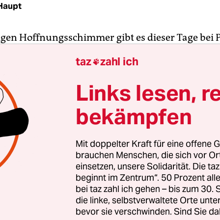
 Haupt
igen Hoffnungsschimmer gibt es dieser Tage bei P
er am Oberschenkel lädierte WM-Torschützenkö
taz
zahl ich

ht wieder im Training. Kann er entgegen ursprü
n im Champions-League-Achtelfinalhinspiel ge
Links lesen, r
greifen? Andererseits: Kann damit wirklich alles 
bekämpfen
er nur irgendetwas? Vor der
Wiederauflage des 
ern) und des Viertelfinals 2021 (Sieger PSG) verei
 alle Anzeichen einer momentanen Krise und vie
Mit doppelter Kraft für eine offene G
en.
brauchen Menschen, die sich vor O
einsetzen, unsere Solidarität. Die ta
beginnt im Zentrum“. 50 Prozent a
haft hat in anderthalb Monaten 2023 vier Spiele 
bei taz zahl ich gehen – bis zum 30
e in ganz 2022. Zuletzt wurde sie beim Pokalauss
die linke, selbstverwaltete Orte unte
und einer Ligapleite in Monaco vorgeführt. Danach
bevor sie verschwinden. Sind Sie da