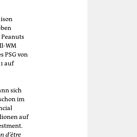
aison
eben
, Peanuts
all-WM
es PSG von
1 auf
ann sich
 schon im
ncial
llionen auf
estment.
n d’être