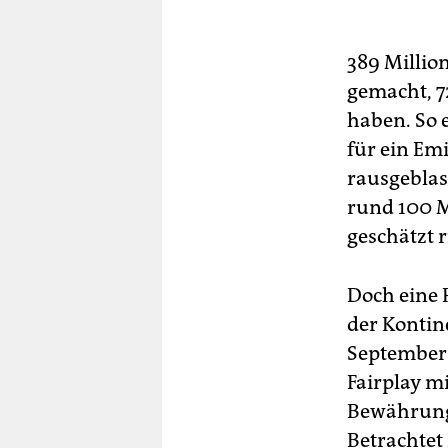
389 Millio
gemacht, 7
haben. So 
für ein Em
rausgeblas
rund 100 M
geschätzt 
Doch eine 
der Kontin
September 
Fairplay mi
Bewährung.
Betrachtet