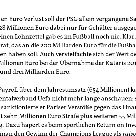
nen Euro Verlust soll der PSG allein vergangene S
28 Millionen Euro dabei nur für Gehälter ausgeg
einen Lohnzettel gab es im Fußball noch nie. Klar
irat, das an die 200 Milliarden Euro für die Fußb
en haben soll. Auch vervielfachte sich der Wert d
illionen Euro bei der Übernahme der Kataris 201
rund drei Milliarden Euro.
Payroll über dem Jahresumsatz (654 Millionen) k
entalverband Uefa nicht mehr lange anschauen;
sanktionierte er Pariser Verstöße gegen das Fina
t zehn Millionen Euro Strafe plus weiteren 55 Mi
 Dazu hapert es beim sportlichen Return on Inv
 man den Gewinn der Champions League als
raiso