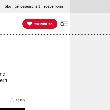
abo
genossenschaft
epaper login

taz zahl ich
taz zahl ich
und
ern
teilen