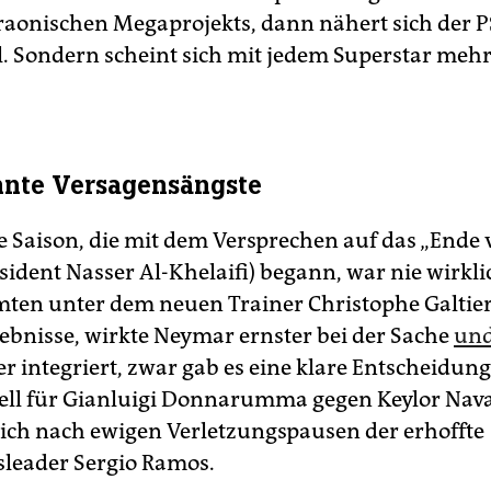
raonischen Megaprojekts, dann nähert sich der P
l. Sondern scheint sich mit jedem Superstar meh
nte Versagensängste
le Saison, die mit dem Versprechen auf das „Ende 
sident Nasser Al-Khelaifi) begann, war nie wirkli
ten unter dem neuen Trainer Chris­tophe Galtie
gebnisse, wirkte Neymar ernster bei der Sache
und
r integriert, zwar gab es eine klare Entscheidun
ll für Gianluigi Donnarumma gegen Keylor Nav
 sich nach ewigen Verletzungspausen der erhoffte
sleader Sergio Ramos.