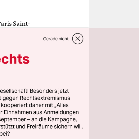
aris Saint-
nig Kylian
Gerade nicht
nglichen
gen den FC
echts
gut
Finals 2020
nt der
le einer
esellschaft! Besonders jetzt
rt gegen Rechtsextremismus
z kooperiert daher mit „Alles
ller Einnahmen aus Anmeldungen
verloren,
. September – an die Kampagne,
cheiden in
rstützt und Freiräume sichern will,
 stritten
bei?