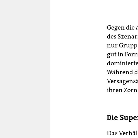
Gegen die 
des Szenar
nur Gruppe
gut in For
dominierte
Während de
Versagensä
ihren Zorn
Die Supe
Das Verhält