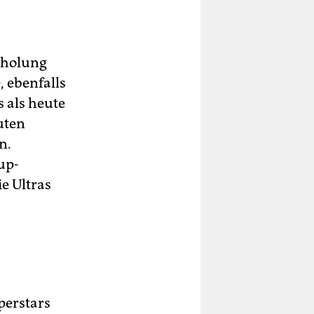
erholung
, ebenfalls
 als heute
uten
n.
up-
e Ultras
uperstars