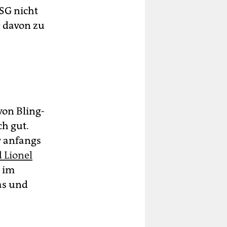
SG nicht
r davon zu
von Bling-
ch gut.
r anfangs
 Lionel
g im
as und