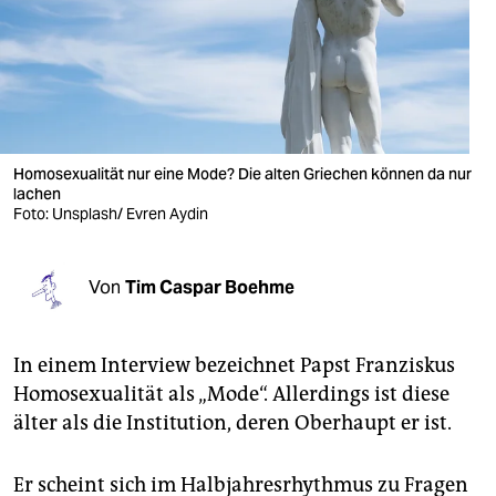
berlin
nord
wahrheit
verlag
Homosexualität nur eine Mode? Die alten Griechen können da nur
verlag
lachen
Foto: Unsplash/ Evren Aydin
veranstaltungen
shop
Von
Tim Caspar Boehme
fragen & hilfe
In einem Interview bezeichnet Papst Franziskus
unterstützen
Homosexualität als „Mode“. Allerdings ist diese
abo
älter als die Institution, deren Oberhaupt er ist.
genossenschaft
Er scheint sich im Halbjahresrhythmus zu Fragen