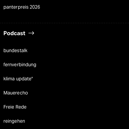
panterpreis 2026
Podcast
bundestalk
fernverbindung
klima update°
Mauerecho
Freie Rede
reingehen