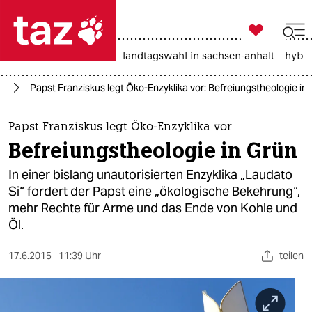

taz zahl ich
niedrigwasser
rente
landtagswahl in sachsen-anhalt
hybri

taz zahl ich
ie
Papst Franziskus legt Öko-Enzyklika vor: Befreiungstheologie in
taz zahl ich
themen
Papst Franziskus legt Öko-Enzyklika vor
Befreiungstheologie in Grün
politik
In einer bislang unautorisierten Enzyklika „Laudato
öko
Si“ fordert der Papst eine „ökologische Bekehrung“,
mehr Rechte für Arme und das Ende von Kohle und
gesellschaft
Öl.
kultur
17.6.2015
11:39 Uhr
teilen
sport