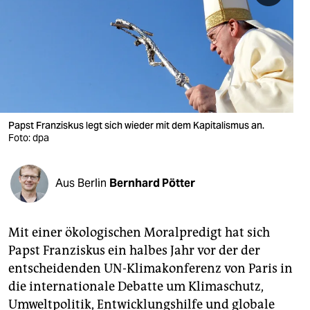
berlin
nord
wahrheit
verlag
verlag
Papst Franziskus legt sich wieder mit dem Kapitalismus an.
Foto: dpa
veranstaltungen
shop
Aus Berlin
Bernhard Pötter
fragen & hilfe
unterstützen
Mit einer ökologischen Moralpredigt hat sich
Papst Franziskus ein halbes Jahr vor der der
abo
entscheidenden UN-Klimakonferenz von Paris in
die internationale Debatte um Klimaschutz,
genossenschaft
Umweltpolitik, Entwicklungshilfe und globale