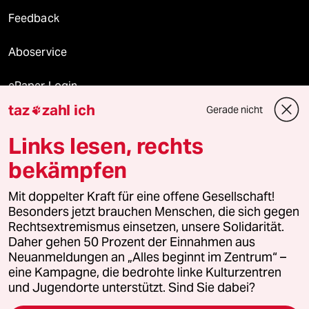
Feedback
Aboservice
ePaper Login
taz
zahl ich
Gerade nicht

Downloads für Abonnierende
Links lesen, rechts
bekämpfen
© 2026 taz Verlags und Vertriebs GmbH
Mit doppelter Kraft für eine offene Gesellschaft!
Alle Rechte vorbehalten. Bei rechtlichen Fragen oder für Genehmigungen
wenden Sie sich bitte an
lizenzen@taz.de
Besonders jetzt brauchen Menschen, die sich gegen
Rechtsextremismus einsetzen, unsere Solidarität.
Daher gehen 50 Prozent der Einnahmen aus
Feedback
Redaktionsstatut
Kommune-Richtlinien
KI-
Neuanmeldungen an „Alles beginnt im Zentrum“ –
eine Kampagne, die bedrohte linke Kulturzentren
Leitlinie
Informant
Datenschutz
Impressum
AGB
und Jugendorte unterstützt. Sind Sie dabei?