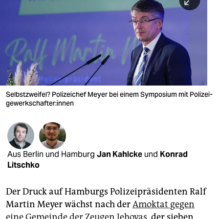
berlin
nord
wahrheit
verlag
verlag
Selbstzweifel? Polizeichef Meyer bei einem Symposium mit Po­li­zei­
ge­werk­schaf­te­r:in­nen
veranstaltungen
shop
fragen & hilfe
Aus Berlin und Hamburg
Jan Kahlcke
und
Konrad
unterstützen
Litschko
abo
Der Druck auf Hamburgs Polizeipräsidenten Ralf
genossenschaft
Martin Meyer wächst nach der
Amoktat gegen
eine Gemeinde der Zeugen Jehovas
, der sieben