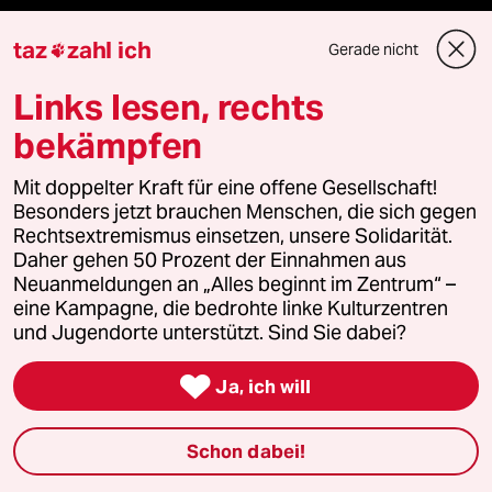
Le Monde diplomatique
taz
zahl ich
Gerade nicht

taz Archiv
Links lesen, rechts
bekämpfen
Mehr taz Angebote
Mit doppelter Kraft für eine offene Gesellschaft!
Besonders jetzt brauchen Menschen, die sich gegen
Rechtsextremismus einsetzen, unsere Solidarität.
Reisen
Daher gehen 50 Prozent der Einnahmen aus
Neuanmeldungen an „Alles beginnt im Zentrum“ –
Kantine
eine Kampagne, die bedrohte linke Kulturzentren
und Jugendorte unterstützt. Sind Sie dabei?
Shop

Ja, ich will
Anzeigen
Schon dabei!