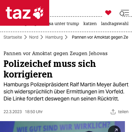

taz zahl ich
hitze
bergsteigen
usa unter trump
katzen
landtagswahl i

taz zahl ich
Startseite
Nord
Hamburg
Pannen vor Amoktat gegen Zeuge
taz zahl ich
themen
Pannen vor Amoktat gegen Zeugen Jehovas
Polizeichef muss sich
politik
korrigieren
öko
Hamburgs Polizeipräsident Ralf Martin Meyer äußert
sich widersprüchlich über Ermittlungen im Vorfeld.
gesellschaft
Die Linke fordert deswegen nun seinen Rücktritt.
kultur
22.3.2023
18:50 Uhr
teilen
sport