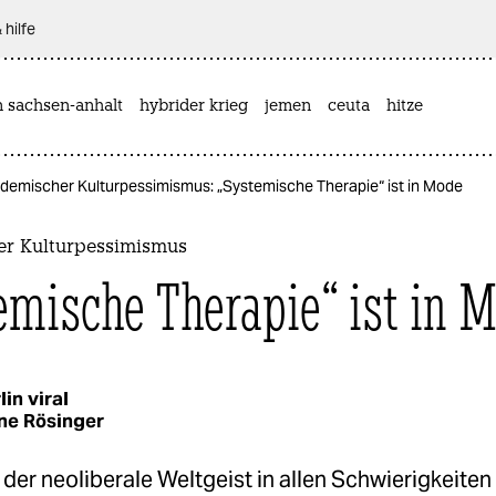
 hilfe
n sachsen-anhalt
hybrider krieg
jemen
ceuta
hitze
demischer Kulturpessimismus: „Systemische Therapie“ ist in Mode
r Kulturpessimismus
emische Therapie“ ist in 
lin viral
ane Rösinger
e der neoliberale Weltgeist in allen Schwierigkeite