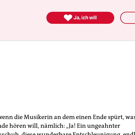

Ja, ich will
enn die Musikerin an dem einen Ende spürt, wa
de hören will, nämlich: „Ja! Ein ungeahnter
tsschub, diese wunderbare Entschleunigung, endli