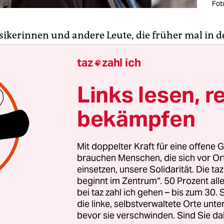
Fot
sikerinnen und andere Leute, die früher mal in d
nterhaltungsbranche arbeiteten, haben ja seit fa
taz
zahl ich
ahr viel Freizeit. Da freut sich
die Musikerin
– es g

bwechslung im Leben –, wenn sie ab und zu fürs R
Links lesen, r
udien und Kunstprojekte befragt wird, wie die Si
nziell und seelisch.
bekämpfen
nn aber nüchtern darlegt, wie es so ist: Finanzie
Mit doppelter Kraft für eine offene G
bt, aber anderen Soloselbstständigen geht es sch
brauchen Menschen, die sich vor O
lig ist das Leben und keine Perspektive auf Bess
einsetzen, unsere Solidarität. Die ta
so weiter, dann herrscht unbehagliches Schweig
beginnt im Zentrum“. 50 Prozent a
bei taz zahl ich gehen – bis zum 30
de, welches in die Frage mündet:„Ja, aber gibt es
die linke, selbstverwaltete Orte unte
ives, das durch diese Situation mit Corona entsta
bevor sie verschwinden. Sind Sie da