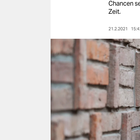
berlin
Chancen seh
Zeit.
nord
wahrheit
21.2.2021
15:4
verlag
verlag
veranstaltungen
shop
fragen & hilfe
unterstützen
abo
genossenschaft