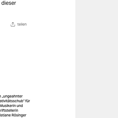
 dieser
teilen
n „ungeahnter
ativitätsschub“ für
 Musikerin und
iftstellerin
istiane Rösinger