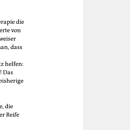
erapie die
zerte von
weiser
an, dass
z helfen:
! Das
bisherige
, die
r Reife