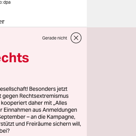
o: dpa
er
st einem
Gerade nicht
ibt ja sonst
adio, für
echts
tuation denn
ll noch
esellschaft! Besonders jetzt
lecht, und
rt gegen Rechtsextremismus
erung in
z kooperiert daher mit „Alles
en am
ller Einnahmen aus Anmeldungen
. September – an die Kampagne,
 nicht auch
rstützt und Freiräume sichern will,
nden ist?“
bei?