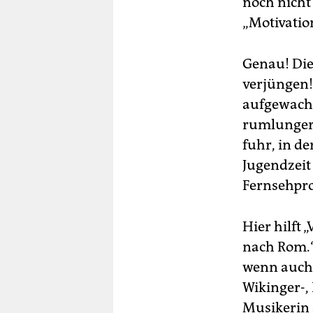
noch nicht
„Motivation
Genau! Die
verjüngen!
aufgewachs
rumlungert
fuhr, in de
Jugendzeit
Fernsehpr
Hier hilft 
nach Rom.“
wenn auch 
Wikinger-,
Musikerin 