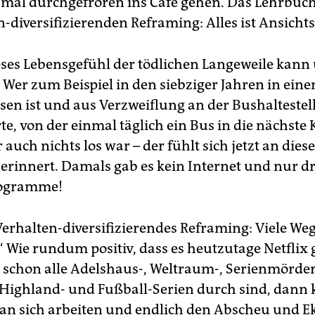
 mal durchgefroren ins Café gehen. Das Lehrbuc
-diversifi­zie­renden Reframing: Alles ist Ansicht
ses Lebensgefühl der tödlichen Langeweile kann 
 Wer zum Beispiel in den siebziger Jahren in ein
en ist und aus Verzweiflung an der Bushaltestel
e, von der einmal täglich ein Bus in die nächste 
r auch nichts los war – der fühlt sich jetzt an di
 erinnert. Damals gab es kein Internet und nur dr
ogramme!
„Verhalten-diversifizierendes Reframing: Viele We
 Wie rundum positiv, dass es heutzutage Netflix 
schon alle Adelshaus-, Weltraum-, Serienmörder-,
 Highland- und Fußball-Serien durch sind, dann 
an sich arbeiten und endlich den Abscheu und E