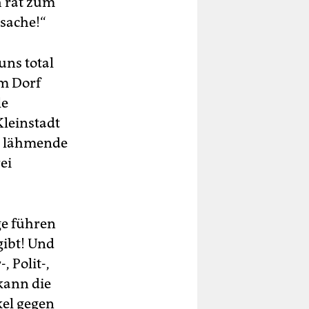
h rät zum
ssache!“
uns total
em Dorf
le
Kleinstadt
ese lähmende
ei
ge führen
gibt! Und
 Polit-,
kann die
kel gegen