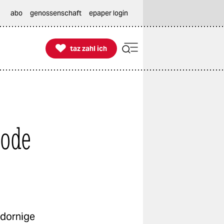
abo
genossenschaft
epaper login

taz zahl ich
taz zahl ich
Mode
n dornige