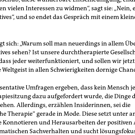
 vielen Interessen zu widmen“, sagt sie: „Nein, e
tives“, und so endet das Gespräch mit einem klei
agt sich: „Warum soll man neuerdings in allem Üb
tives sehen? Ist unsere durchtherapierte Gesellsc
ass jeder weiterfunktioniert, und sollen wir jetzt
e Weltgeist in allen Schwierigkeiten dornige Cha
sentative Umfragen ergeben, dass kein Mensch j
apiesitzung dazu aufgefordert wurde, die Dinge 
sehen. Allerdings, erzählen Insiderinnen, sei die
he Therapie“ gerade in Mode. Diese setzt unter 
ve Konnotieren und Herausarbeiten der positiven
matischen Sachverhalten und sucht lösungsfokus