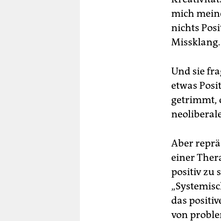
mich meinen
nichts Posi
Missklang.
Und sie fr
etwas Posi
getrimmt, d
neoliberal
Aber reprä
einer Ther
positiv zu 
„Systemisc
das positi
von proble