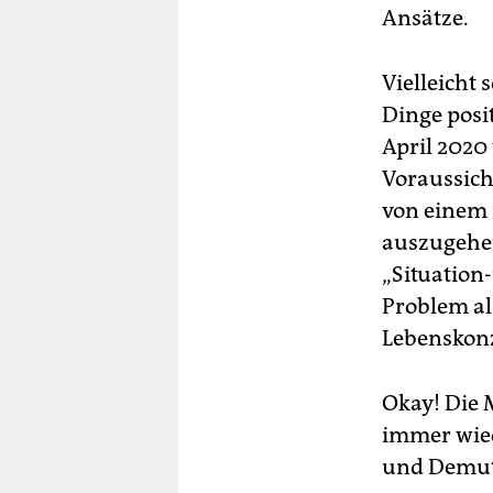
Ansätze.
Vielleicht 
Dinge posit
April 2020
Voraussich
von einem 
auszugehen
„Situation-
Problem al
Lebenskonz
Okay! Die 
immer wied
und Demut