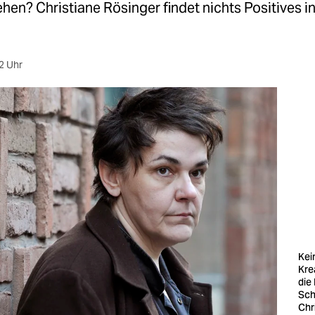
en? Christiane Rösinger findet nichts Positives in
2 Uhr
Kei
Kre
die
Schr
Chr