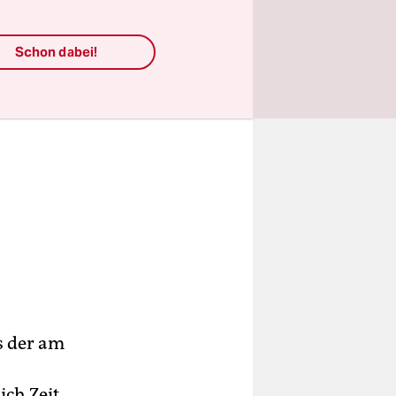
Schon dabei!
s der am
ch Zeit,