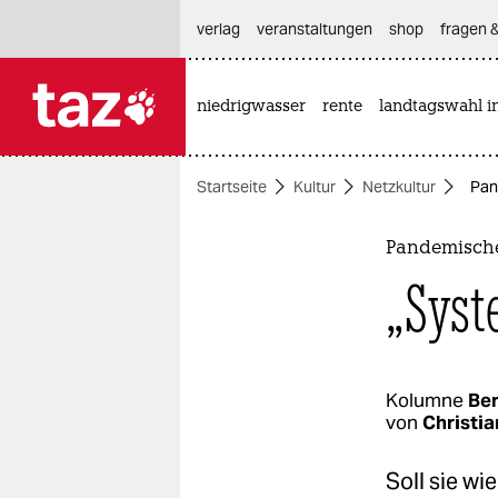
hautnavigation anspringen
hauptinhalt anspringen
footer anspringen
verlag
veranstaltungen
shop
fragen &
niedrigwasser
rente
landtagswahl i

taz zahl ich
taz zahl ich
Startseite
Kultur
Netzkultur
Pan
themen
politik
Pandemische
„Syst
öko
gesellschaft
kultur
Kolumne
Ber
von
Christi
sport
Soll sie wi