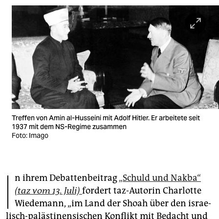
berlin
nord
wahrheit
verlag
verlag
veranstaltungen
Treffen von Amin al-Husseini mit Adolf Hitler. Er arbeitete seit
shop
1937 mit dem NS-Regime zusammen
Foto: Imago
fragen & hilfe
unterstützen
I
n ihrem Debattenbeitrag
„Schuld und Nakba“
abo
(taz vom 13. Juli)
fordert taz-Autorin Charlotte
genossenschaft
Wiedemann, „im Land der Shoah über den is­rae­
lisch-palästinensischen Konflikt mit Bedacht und