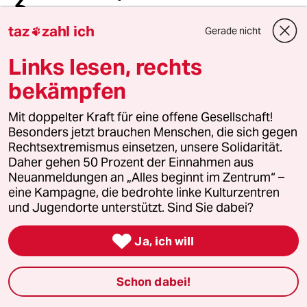
3
Wo die Hitzeanpassung scheitert
taz
zahl ich
Gerade nicht

Links lesen, rechts
4
Teuer, unökologisch und krankmachend?
bekämpfen
Sind Klimaanlagen böse?
Mit doppelter Kraft für eine offene Gesellschaft!
Besonders jetzt brauchen Menschen, die sich gegen
Rechtsextremismus einsetzen, unsere Solidarität.
5
Krise der Demokratie
Daher gehen 50 Prozent der Einnahmen aus
AfD-Wählen als Triebabfuhr
Neuanmeldungen an „Alles beginnt im Zentrum“ –
eine Kampagne, die bedrohte linke Kulturzentren
und Jugendorte unterstützt. Sind Sie dabei?
6
Streit um Rente mit 63

Ja, ich will
Passgenauer Populismus
Schon dabei!