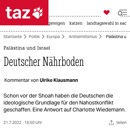

taz zahl ich
iran-krieg
hitze
bergsteigen
katzen
landtagswahl in sach

taz zahl ich
Startseite
Politik
Europa
Antisemitismus
Palästina un
taz zahl ich
Palästina und Israel
themen
Deutscher Nährboden
politik
öko
Kommentar von
Ulrike Klausmann
gesellschaft
Schon vor der Shoah haben die Deutschen die
ideologische Grundlage für den Nahostkonflikt
kultur
geschaffen. Eine Antwort auf Charlotte Wiedemann.
sport
21.7.2022
16:50 Uhr
teilen