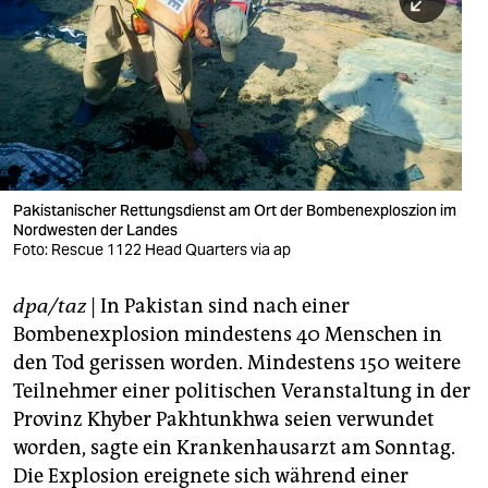
berlin
nord
wahrheit
verlag
verlag
Pakistanischer Rettungsdienst am Ort der Bombenexploszion im
Nordwesten der Landes
veranstaltungen
Foto: Rescue 1122 Head Quarters via ap
shop
dpa/taz
| In Pakistan sind nach einer
fragen & hilfe
Bombenexplosion mindestens 40 Menschen in
unterstützen
den Tod gerissen worden. Mindestens 150 weitere
Teilnehmer einer politischen Veranstaltung in der
abo
Provinz Khyber Pakhtunkhwa seien verwundet
worden, sagte ein Krankenhausarzt am Sonntag.
genossenschaft
Die Explosion ereignete sich während einer