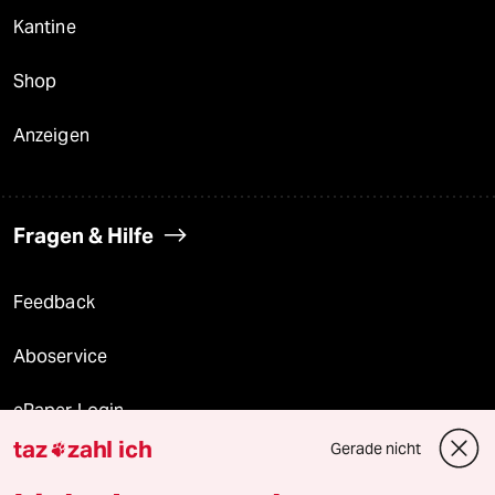
Kantine
Shop
Anzeigen
Fragen & Hilfe
Feedback
Aboservice
ePaper Login
taz
zahl ich
Gerade nicht

Downloads für Abonnierende