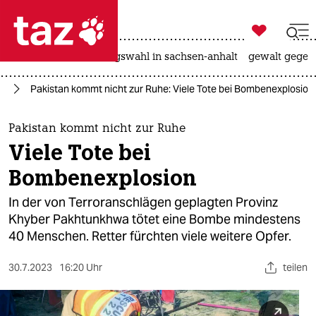

taz zahl ich
hitze
surfen
landtagswahl in sachsen-anhalt
gewalt gegen

taz zahl ich
en
Pakistan kommt nicht zur Ruhe: Viele Tote bei Bombenexplosion
taz zahl ich
themen
Pakistan kommt nicht zur Ruhe
Viele Tote bei
politik
Bombenexplosion
öko
In der von Terroranschlägen geplagten Provinz
Khyber Pakhtunkhwa tötet eine Bombe mindestens
gesellschaft
40 Menschen. Retter fürchten viele weitere Opfer.​
kultur
30.7.2023
16:20 Uhr
teilen
sport