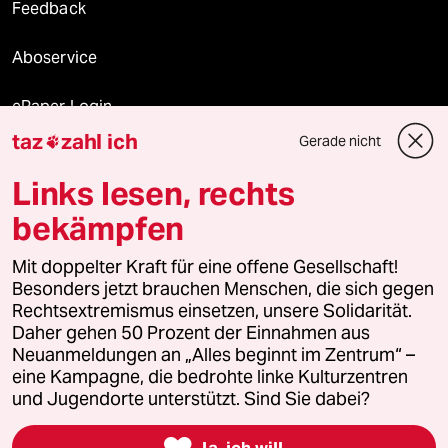
Feedback
Aboservice
ePaper Login
taz
zahl ich
Gerade nicht

Downloads für Abonnierende
Links lesen, rechts
bekämpfen
© 2026 taz Verlags und Vertriebs GmbH
Mit doppelter Kraft für eine offene Gesellschaft!
Alle Rechte vorbehalten. Bei rechtlichen Fragen oder für Genehmigungen
wenden Sie sich bitte an
lizenzen@taz.de
Besonders jetzt brauchen Menschen, die sich gegen
Rechtsextremismus einsetzen, unsere Solidarität.
Daher gehen 50 Prozent der Einnahmen aus
Feedback
Redaktionsstatut
Kommune-Richtlinien
KI-
Neuanmeldungen an „Alles beginnt im Zentrum“ –
eine Kampagne, die bedrohte linke Kulturzentren
Leitlinie
Informant
Datenschutz
Impressum
AGB
und Jugendorte unterstützt. Sind Sie dabei?
Seitenwende
Einwilligungen widerrufen (Ads)

Ja, ich will