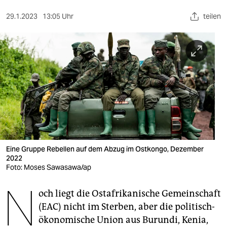
berlin
29.1.2023
13:05 Uhr
teilen
nord
wahrheit
verlag
verlag
veranstaltungen
shop
fragen & hilfe
Eine Gruppe Rebellen auf dem Abzug im Ostkongo, Dezember
2022
unterstützen
Foto: Moses Sawasawa/ap
N
abo
och liegt die Ostafrikanische Gemeinschaft
(EAC) nicht im Sterben, aber die politisch-
genossenschaft
ökonomische Union aus Burundi, Kenia,