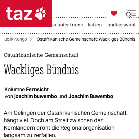

taz zahl ich
hitze
bergsteigen
usa unter trump
katzen
landtagswahl i

taz zahl ich
epublik Kongo
Ostafrikanische Gemeinschaft: Wackliges Bündnis
taz zahl ich
themen
Ostafrikanische Gemeinschaft
Wackliges Bündnis
politik
öko
Kolumne
Fernsicht
von
joachim buwembo
und
Joachim Buwembo
gesellschaft
kultur
Am Gelingen der Ostafrikanischen Gemeinschaft
hängt viel. Doch am Streit zwischen den
sport
Kernländern droht die Regionalorganisation
langsam zu zerfallen.