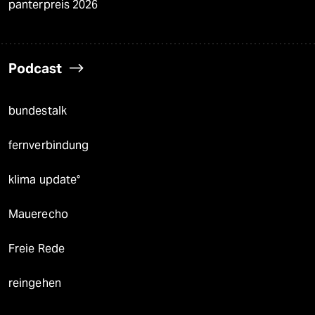
panterpreis 2026
Podcast
bundestalk
fernverbindung
klima update°
Mauerecho
Freie Rede
reingehen