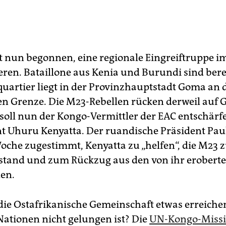
t nun begonnen, eine regionale Eingreiftruppe i
eren. Bataillone aus Kenia und Burundi sind berei
uartier liegt in der Provinzhauptstadt Goma an 
n Grenze. Die M23-Rebellen rücken derweil auf 
 soll nun der Kongo-Vermittler der EAC entschärf
t Uhuru Kenyatta. Der ruandische Präsident Pa
Woche zugestimmt, Kenyatta zu „helfen“, die M23 
lstand und zum Rückzug aus den von ihr erobert
en.
die Ostafrikanische Gemeinschaft etwas erreiche
Nationen nicht gelungen ist? Die
UN-Kongo-Miss