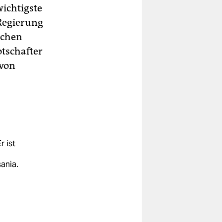
wichtigste
 Regierung
schen
tschafter
 von
r ist
ania.