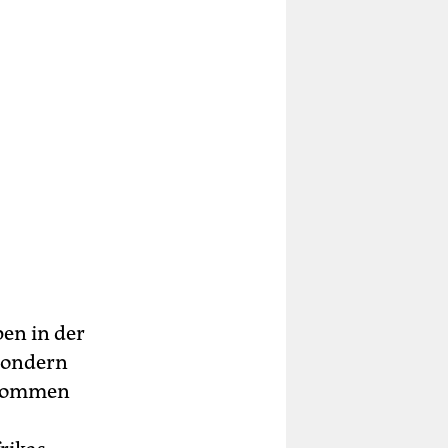
pen in der
sondern
 kommen