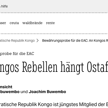
 hilfe
sser
ceuta
waldbrände
rente
tische Republik Kongo
Bewährungsprobe für die EAC: An Kongos R
robe für die EAC
ngos Rebellen hängt Ostaf
nsicht
m buwembo
und
Joachim Buwembo
tische Republik Kongo ist jüngstes Mitglied der E