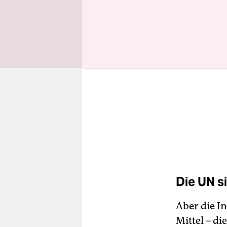
Die UN s
Aber die In
Mittel – di