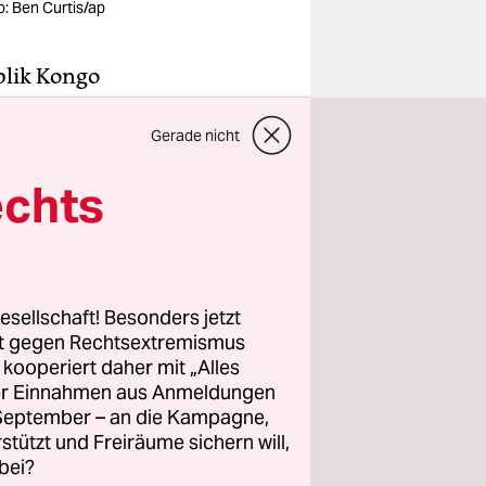
o: Ben Curtis/ap
blik Kongo
ebtes
Gerade nicht
wichtige
,
echts
Kongo
die
esellschaft! Besonders jetzt
 den
rt gegen Rechtsextremismus
it der DR
z kooperiert daher mit „Alles
zean.
ller Einnahmen aus Anmeldungen
. September – an die Kampagne,
rstützt und Freiräume sichern will,
bei?