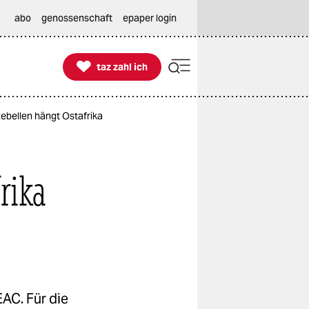
abo
genossenschaft
epaper login

taz zahl ich
taz zahl ich
ebellen hängt Ostafrika
rika
AC. Für die