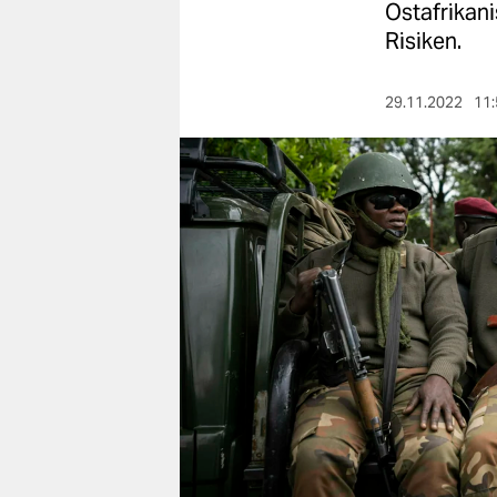
berlin
Ostafrikan
Risiken.
nord
wahrheit
29.11.2022
11:
verlag
verlag
veranstaltungen
shop
fragen & hilfe
unterstützen
abo
genossenschaft