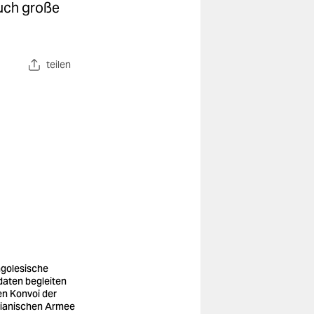
uch große
teilen
golesische
daten begleiten
en Konvoi der
ianischen Armee