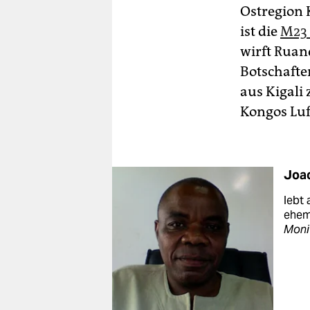
Ostregion 
ist die
M23 
wirft Ruan
Botschafte
aus Kigali
Kongos Luf
Joa
lebt 
ehem
Moni