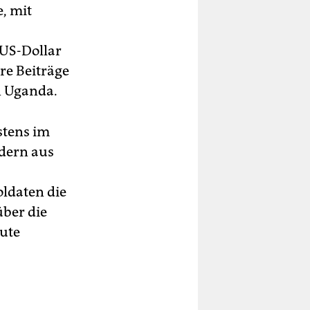
, mit
 US-Dollar
re Beiträge
on Uganda.
stens im
ldern aus
oldaten die
über die
gute