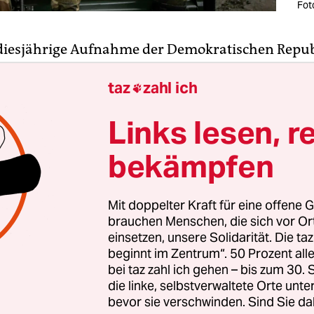
Fot
 diesjährige Aufnahme der Demokratischen Repu
 die Ostafrikanische Gemeinschaft (EAC) als ihr si
taz
zahl ich
tglied ist eine große Bewährungsprobe für diese 

ganisation. Entweder sie wird dadurch ein großer
Links lesen, r
er Wirtschaftsblock – oder sie fällt auseinander.
bekämpfen
2,345 Millionen Quadratkilometern macht die
DR 
Fläche der EAC aus, die ansonsten aus den drei
Mit doppelter Kraft für eine offene G
mitgliedern Kenia, Tansania und Uganda sowie
brauchen Menschen, die sich vor O
ändern Ruanda, Burundi und Südsudan besteht. M
einsetzen, unsere Solidarität. Die ta
ht die EAC vom Indischen bis zum Atlantischen O
beginnt im Zentrum“. 50 Prozent a
bei taz zahl ich gehen – bis zum 30
die linke, selbstverwaltete Orte unte
bevor sie verschwinden. Sind Sie da