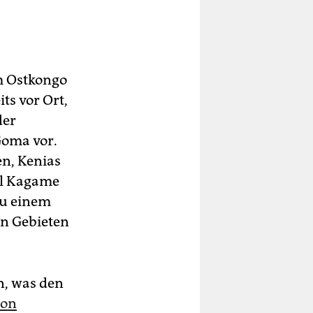
m Ostkongo
ts vor Ort,
der
Goma vor.
en, Kenias
ul Kagame
zu einem
en Gebieten
n, was den
ion