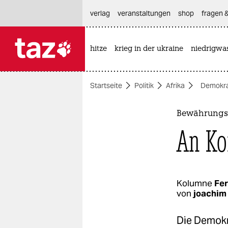
hautnavigation anspringen
hauptinhalt anspringen
footer anspringen
verlag
veranstaltungen
shop
fragen &
hitze
krieg in der ukraine
niedrigwa

taz zahl ich
taz zahl ich
Startseite
Politik
Afrika
Demokra
themen
politik
Bewährungsp
An Ko
öko
gesellschaft
kultur
Kolumne
Fer
von
joachi
sport
Die Demokra