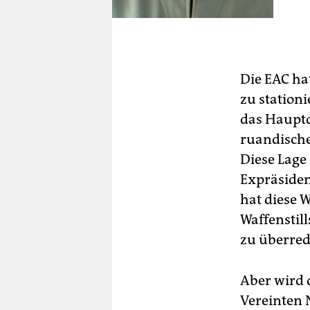
Die EAC ha
zu stationi
das Hauptq
ruandische
Diese Lage
Expräsiden
hat diese 
Waffenstil
zu überred
Aber wird 
Vereinten 