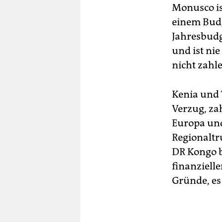
Monusco is
einem Budg
Jahresbudg
und ist ni
nicht zahle
Kenia und 
Verzug, za
Europa und
Regionaltr
DR Kongo bi
finanzielle
Gründe, es