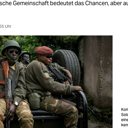
ische Gemeinschaft bedeutet das Chancen, aber a
55 Uhr
Kon
Sol
ein
ken