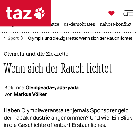

taz zahl ich
krieg in der ukraine
hitze
us-demokraten
nahost-konflikt

taz zahl ich
e
Sport
Olympia und die Zigarette: Wenn sich der Rauch lichtet
taz zahl ich
themen
Olympia und die Zigarette
Wenn sich der Rauch lichtet
politik
öko
Kolumne
Olympyada-yada-yada
von
Markus Völker
gesellschaft
kultur
Haben Olympiaveranstalter jemals Sponsorengeld
der Tabakindustrie angenommen? Und wie. Ein Blick
sport
in die Geschichte offenbart Erstaunliches.