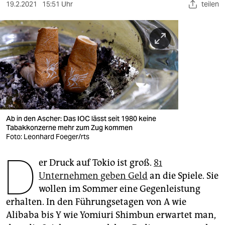
berlin
19.2.2021
15:51 Uhr
teilen
nord
wahrheit
verlag
verlag
veranstaltungen
Ab in den Ascher: Das IOC lässt seit 1980 keine
shop
Tabakkonzerne mehr zum Zug kommen
Foto: Leonhard Foeger/rts
fragen & hilfe
D
er Druck auf Tokio ist groß.
81
unterstützen
Unternehmen geben Geld
an die Spiele. Sie
abo
wollen im Sommer eine Gegenleistung
erhalten. In den Führungsetagen von A wie
genossenschaft
Alibaba bis Y wie Yomiuri Shimbun erwartet man,