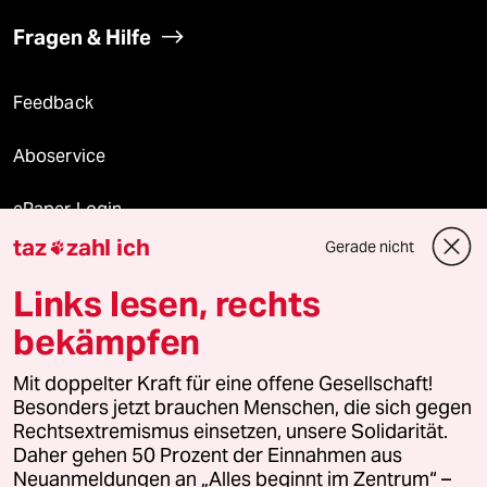
Fragen & Hilfe
Feedback
Aboservice
ePaper Login
taz
zahl ich
Gerade nicht

Downloads für Abonnierende
Links lesen, rechts
bekämpfen
© 2026 taz Verlags und Vertriebs GmbH
Mit doppelter Kraft für eine offene Gesellschaft!
Alle Rechte vorbehalten. Bei rechtlichen Fragen oder für Genehmigungen
wenden Sie sich bitte an
lizenzen@taz.de
Besonders jetzt brauchen Menschen, die sich gegen
Rechtsextremismus einsetzen, unsere Solidarität.
Daher gehen 50 Prozent der Einnahmen aus
Feedback
Redaktionsstatut
Kommune-Richtlinien
KI-
Neuanmeldungen an „Alles beginnt im Zentrum“ –