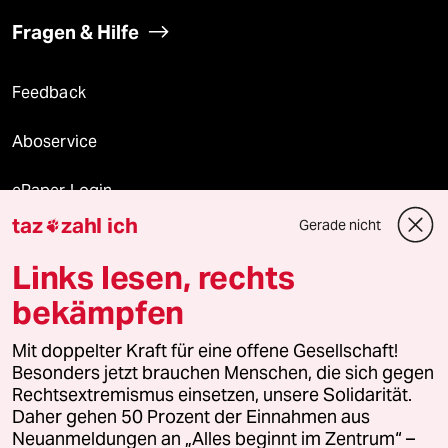
Fragen & Hilfe
Feedback
Aboservice
ePaper Login
taz
zahl ich
Gerade nicht

Downloads für Abonnierende
Links lesen, rechts
bekämpfen
© 2026 taz Verlags und Vertriebs GmbH
Mit doppelter Kraft für eine offene Gesellschaft!
Alle Rechte vorbehalten. Bei rechtlichen Fragen oder für Genehmigungen
wenden Sie sich bitte an
lizenzen@taz.de
Besonders jetzt brauchen Menschen, die sich gegen
Rechtsextremismus einsetzen, unsere Solidarität.
Daher gehen 50 Prozent der Einnahmen aus
Feedback
Redaktionsstatut
Kommune-Richtlinien
KI-
Neuanmeldungen an „Alles beginnt im Zentrum“ –