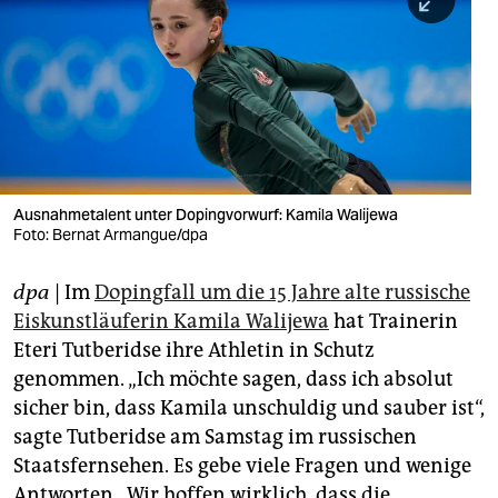
berlin
nord
wahrheit
verlag
verlag
Ausnahmetalent unter Dopingvorwurf: Kamila Walijewa
Foto: Bernat Armangue/dpa
veranstaltungen
shop
dpa
| Im
Dopingfall um die 15 Jahre alte russische
Eiskunstläuferin Kamila Walijewa
hat Trainerin
fragen & hilfe
Eteri Tutberidse ihre Athletin in Schutz
unterstützen
genommen. „Ich möchte sagen, dass ich absolut
sicher bin, dass Kamila unschuldig und sauber ist“,
abo
sagte Tutberidse am Samstag im russischen
genossenschaft
Staatsfernsehen. Es gebe viele Fragen und wenige
Antworten. „Wir hoffen wirklich, dass die