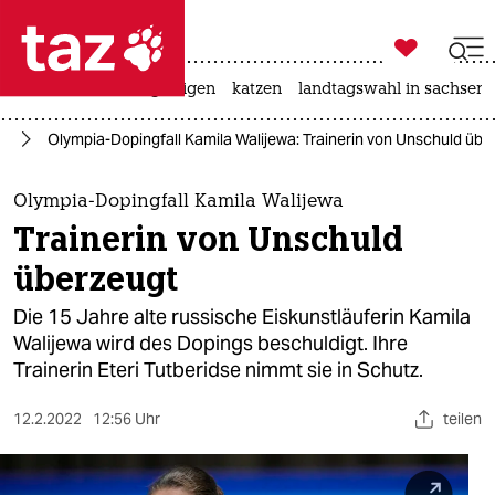

taz zahl ich
ceuta
hitze
bergsteigen
katzen
landtagswahl in sachsen-

taz zahl ich
le
Olympia-Dopingfall Kamila Walijewa: Trainerin von Unschuld übe
taz zahl ich
themen
Olympia-Dopingfall Kamila Walijewa
Trainerin von Unschuld
politik
überzeugt
öko
Die 15 Jahre alte russische Eiskunstläuferin Kamila
Walijewa wird des Dopings beschuldigt. Ihre
gesellschaft
Trainerin Eteri Tutberidse nimmt sie in Schutz.
kultur
12.2.2022
12:56 Uhr
teilen
sport