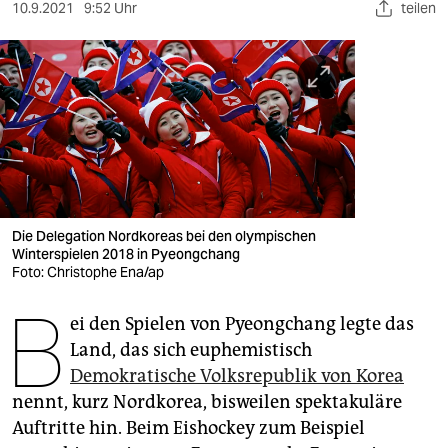
berlin
10.9.2021
9:52 Uhr
teilen
nord
wahrheit
verlag
verlag
veranstaltungen
Die Delegation Nordkoreas bei den olympischen
shop
Winterspielen 2018 in Pyeongchang
Foto: Christophe Ena/ap
fragen & hilfe
B
ei den Spielen von Pyeongchang legte das
unterstützen
Land, das sich euphemistisch
abo
Demokratische Volksrepublik von Korea
nennt, kurz Nordkorea, bisweilen spektakuläre
genossenschaft
Auftritte hin. Beim Eishockey zum Beispiel