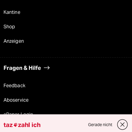
Kantine
Shop
Anzeigen
Fragen & Hilfe
Feedback
Aboservice
ePaper Login
taz
zahl ich
Gerade nicht

Downloads für Abonnierende