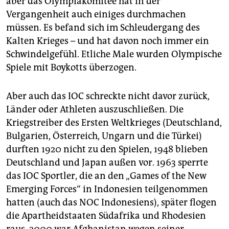
aber das Olympiakomitee hat in der
Vergangenheit auch einiges durchmachen
müssen. Es befand sich im Schleudergang des
Kalten Krieges – und hat davon noch immer ein
Schwindelgefühl. Etliche Male wurden Olympische
Spiele mit Boykotts überzogen.
Aber auch das IOC schreckte nicht davor zurück,
Länder oder Athleten auszuschließen. Die
Kriegstreiber des Ersten Weltkrieges (Deutschland,
Bulgarien, Österreich, Ungarn und die Türkei)
durften 1920 nicht zu den Spielen, 1948 blieben
Deutschland und Japan außen vor. 1963 sperrte
das IOC Sportler, die an den „Games of the New
Emerging Forces“ in Indonesien teilgenommen
hatten (auch das NOC Indonesiens), später flogen
die Apartheidstaaten Südafrika und Rhodesien
raus. 2000 war Afghanistan wegen seiner