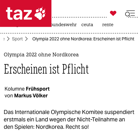

taz zahl ich
niedrigwasser
afd
bundeswehr
ceuta
rente

taz zahl ich
ite
Sport
Olympia 2022 ohne Nordkorea: Erscheinen ist Pflicht
taz zahl ich
themen
Olympia 2022 ohne Nordkorea
Erscheinen ist Pflicht
politik
öko
Kolumne
Frühsport
von
Markus Völker
gesellschaft
kultur
Das Internationale Olympische Komitee suspendiert
erstmals ein Land wegen der Nicht-Teilnahme an
sport
den Spielen: Nordkorea. Recht so!