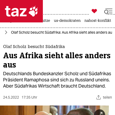

taz zahl ich
krieg in der ukraine
hitze
us-demokraten
nahost-konflikt

taz zahl ich
ka
Olaf Scholz besucht Südafrika: Aus Afrika sieht alles anders aus
taz zahl ich
themen
Olaf Scholz besucht Südafrika
Aus Afrika sieht alles anders
politik
aus
öko
Deutschlands Bundeskanzler Scholz und Südafrikas
Präsident Ramaphosa sind sich zu Russland uneins.
gesellschaft
Aber Südafrikas Wirtschaft braucht Deutschland.
kultur
24.5.2022
17:35 Uhr
teilen
sport