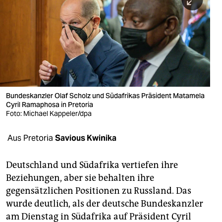
berlin
nord
wahrheit
verlag
verlag
Bundeskanzler Olaf Scholz und Südafrikas Präsident Matamela
Cyril Ramaphosa in Pretoria
veranstaltungen
Foto: Michael Kappeler/dpa
shop
Aus Pretoria
Savious Kwinika
fragen & hilfe
unterstützen
Deutschland und Südafrika vertiefen ihre
Beziehungen, aber sie behalten ihre
abo
gegensätzlichen Positionen zu Russland. Das
wurde deutlich, als der deutsche Bundeskanzler
genossenschaft
am Dienstag in Südafrika auf Präsident Cyril