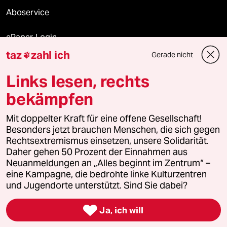
Aboservice
ePaper Login
taz
zahl ich
Gerade nicht

Downloads für Abonnierende
Links lesen, rechts
bekämpfen
© 2026 taz Verlags und Vertriebs GmbH
Mit doppelter Kraft für eine offene Gesellschaft!
Alle Rechte vorbehalten. Bei rechtlichen Fragen oder für Genehmigungen
wenden Sie sich bitte an
lizenzen@taz.de
Besonders jetzt brauchen Menschen, die sich gegen
Rechtsextremismus einsetzen, unsere Solidarität.
Daher gehen 50 Prozent der Einnahmen aus
Feedback
Redaktionsstatut
Kommune-Richtlinien
KI-
Neuanmeldungen an „Alles beginnt im Zentrum“ –
eine Kampagne, die bedrohte linke Kulturzentren
Leitlinie
Informant
Datenschutz
Impressum
AGB
und Jugendorte unterstützt. Sind Sie dabei?
Seitenwende
Einwilligungen widerrufen (Ads)

Ja, ich will