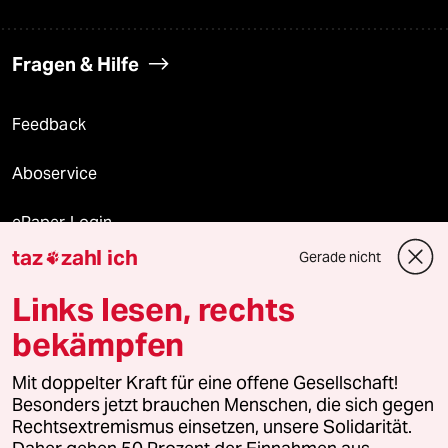
Fragen & Hilfe
Feedback
Aboservice
ePaper Login
taz
zahl ich
Gerade nicht

Downloads für Abonnierende
Links lesen, rechts
bekämpfen
© 2026 taz Verlags und Vertriebs GmbH
Mit doppelter Kraft für eine offene Gesellschaft!
Alle Rechte vorbehalten. Bei rechtlichen Fragen oder für Genehmigungen
wenden Sie sich bitte an
lizenzen@taz.de
Besonders jetzt brauchen Menschen, die sich gegen
Rechtsextremismus einsetzen, unsere Solidarität.