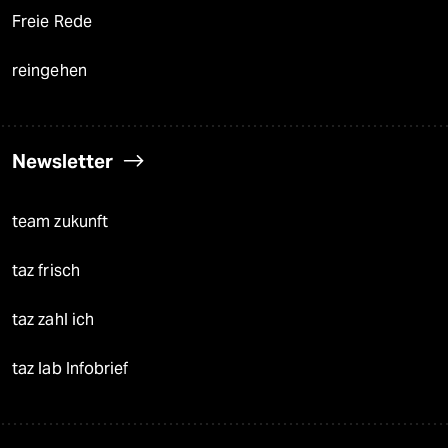
Freie Rede
reingehen
Newsletter
team zukunft
taz frisch
taz zahl ich
taz lab Infobrief