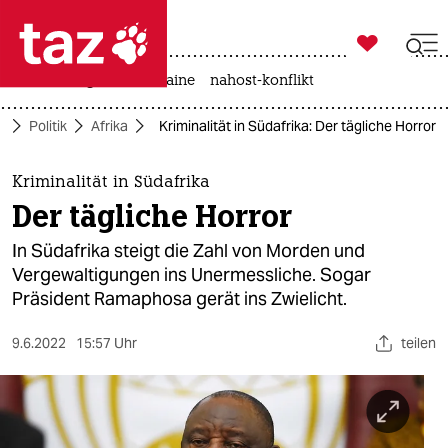

taz zahl ich
hitze
krieg in der ukraine
nahost-konflikt

taz zahl ich
e
Politik
Afrika
Kriminalität in Südafrika: Der tägliche Horror
taz zahl ich
themen
Kriminalität in Südafrika
Der tägliche Horror
politik
In Südafrika steigt die Zahl von Morden und
öko
Vergewaltigungen ins Unermessliche. Sogar
Präsident Ramaphosa gerät ins Zwielicht.
gesellschaft
9.6.2022
15:57 Uhr
teilen
kultur
sport