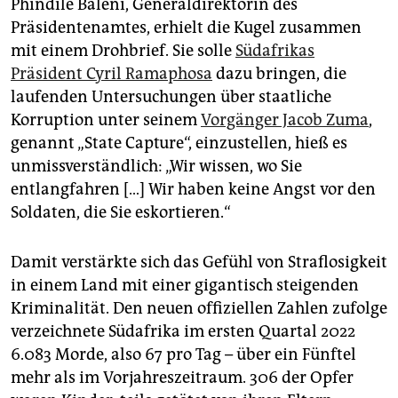
Phindile Baleni, Generaldirektorin des
epaper login
Präsidentenamtes, erhielt die Kugel zusammen
mit einem Drohbrief. Sie solle
Südafrikas
Präsident Cyril Ramaphosa
dazu bringen, die
laufenden Untersuchungen über staatliche
Korruption unter seinem
Vorgänger Jacob Zuma
,
genannt „State Capture“, einzustellen, hieß es
unmissverständlich: „Wir wissen, wo Sie
entlangfahren […] Wir haben keine Angst vor den
Soldaten, die Sie eskortieren.“
Damit verstärkte sich das Gefühl von Straflosigkeit
in einem Land mit einer gigantisch steigenden
Kriminalität. Den neuen offiziellen Zahlen zufolge
verzeichnete Südafrika im ersten Quartal 2022
6.083 Morde, also 67 pro Tag – über ein Fünftel
mehr als im Vorjahreszeitraum. 306 der Opfer