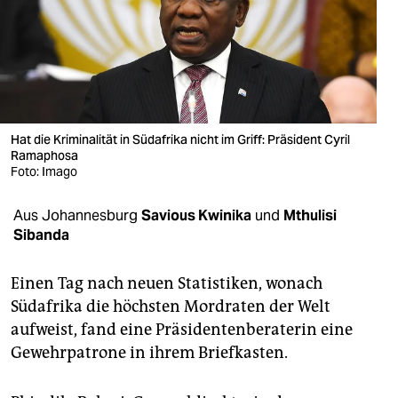
berlin
nord
wahrheit
verlag
Hat die Kriminalität in Südafrika nicht im Griff: Präsident Cyril
Ramaphosa
verlag
Foto: Imago
veranstaltungen
Aus Johannesburg
Savious Kwinika
und
Mthulisi
shop
Sibanda
fragen & hilfe
Einen Tag nach neuen Statistiken, wonach
unterstützen
Südafrika die höchsten Mordraten der Welt
aufweist, fand eine Präsidentenberaterin eine
abo
Gewehrpatrone in ihrem Briefkasten.
genossenschaft