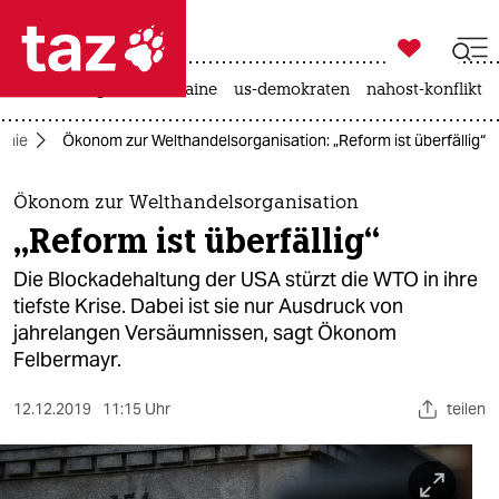

taz zahl ich
hitze
krieg in der ukraine
us-demokraten
nahost-konflikt

taz zahl ich
omie
Ökonom zur Welthandelsorganisation: „Reform ist überfällig“
taz zahl ich
themen
Ökonom zur Welthandelsorganisation
„Reform ist überfällig“
politik
Die Blockadehaltung der USA stürzt die WTO in ihre
öko
tiefste Krise. Dabei ist sie nur Ausdruck von
jahrelangen Versäumnissen, sagt Ökonom
gesellschaft
Felbermayr.
kultur
12.12.2019
11:15 Uhr
teilen
sport