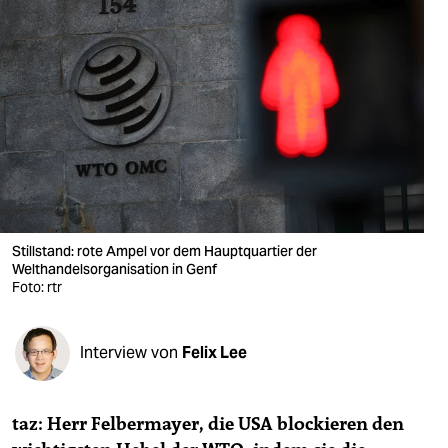
berlin
nord
wahrheit
verlag
verlag
veranstaltungen
Stillstand: rote Ampel vor dem Hauptquartier der
shop
Welthandelsorganisation in Genf
Foto: rtr
fragen & hilfe
unterstützen
Interview von
Felix Lee
abo
genossenschaft
taz: Herr Felbermayer, die USA blockieren den