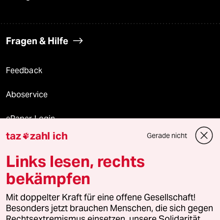
Fragen & Hilfe
Feedback
Aboservice
ePaper Login
taz
zahl ich
Gerade nicht

Downloads für Abonnierende
Links lesen, rechts
bekämpfen
© 2026 taz Verlags und Vertriebs GmbH
Alle Rechte vorbehalten. Bei rechtlichen Fragen oder für Genehmigungen
Mit doppelter Kraft für eine offene Gesellschaft!
wenden Sie sich bitte an
lizenzen@taz.de
Besonders jetzt brauchen Menschen, die sich gegen
Rechtsextremismus einsetzen, unsere Solidarität.