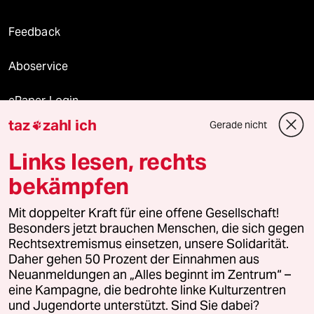
Feedback
Aboservice
ePaper Login
taz
zahl ich
Gerade nicht

Downloads für Abonnierende
Links lesen, rechts
bekämpfen
© 2026 taz Verlags und Vertriebs GmbH
Mit doppelter Kraft für eine offene Gesellschaft!
Alle Rechte vorbehalten. Bei rechtlichen Fragen oder für Genehmigungen
wenden Sie sich bitte an
lizenzen@taz.de
Besonders jetzt brauchen Menschen, die sich gegen
Rechtsextremismus einsetzen, unsere Solidarität.
Daher gehen 50 Prozent der Einnahmen aus
Feedback
Redaktionsstatut
Kommune-Richtlinien
KI-
Neuanmeldungen an „Alles beginnt im Zentrum“ –
eine Kampagne, die bedrohte linke Kulturzentren
Leitlinie
Informant
Datenschutz
Impressum
AGB
und Jugendorte unterstützt. Sind Sie dabei?