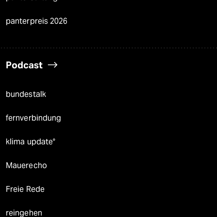
panterpreis 2026
Podcast
bundestalk
fernverbindung
klima update°
Mauerecho
Freie Rede
reingehen