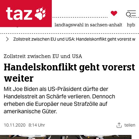

taz zahl ich
niedrigwasser
rente
landtagswahl in sachsen-anhalt
hybri

taz zahl ich
ie
Zollstreit zwischen EU und USA: Handelskonflikt geht vorerst wei
taz zahl ich
themen
Zollstreit zwischen EU und USA
Handelskonflikt geht vorerst
politik
weiter
öko
Mit Joe Biden als US-Präsident dürfte der
Handelsstreit an Schärfe verlieren. Dennoch
gesellschaft
erheben die Europäer neue Strafzölle auf
amerikanische Güter.
kultur
sport
10.11.2020
8:14 Uhr
teilen