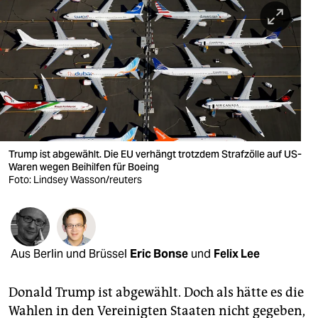
berlin
nord
wahrheit
verlag
verlag
veranstaltungen
Trump ist abgewählt. Die EU verhängt trotzdem Strafzölle auf US-
Waren wegen Beihilfen für Boeing
Foto: Lindsey Wasson/reuters
shop
fragen & hilfe
unterstützen
Aus Berlin und Brüssel
Eric Bonse
und
Felix Lee
abo
Donald Trump ist abgewählt. Doch als hätte es die
genossenschaft
Wahlen in den Vereinigten Staaten nicht gegeben,