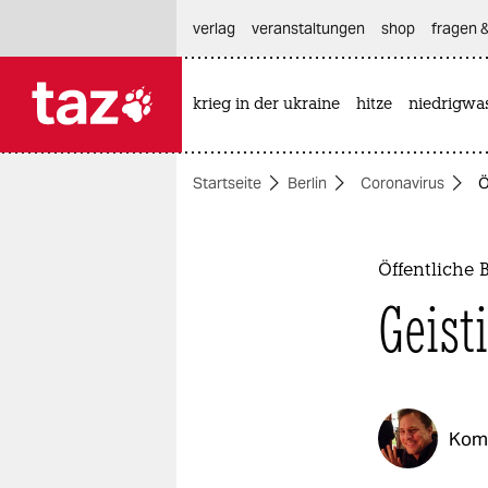
hautnavigation anspringen
hauptinhalt anspringen
footer anspringen
verlag
veranstaltungen
shop
fragen &
krieg in der ukraine
hitze
niedrigwa

taz zahl ich
taz zahl ich
Startseite
Berlin
Coronavirus
Ö
themen
politik
Öffentliche 
öko
Geisti
gesellschaft
kultur
Kom
sport