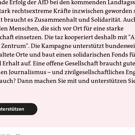
nde Erfolg der AfD bei den kommenden Landtags
 stark rechtsextreme Kräfte inzwischen geworden 
zt braucht es Zusammenhalt und Solidarität. Auc
en Menschen, die sich vor Ort für eine starke
schaft einsetzen. Die taz kooperiert deshalb mit "A
 Zentrum". Die Kampagne unterstützt bundesweit
altete Orte und baut einen solidarischen Fonds f
Erhalt auf. Eine offene Gesellschaft braucht gute
en Journalismus – und zivilgesellschaftliches E
 auch? Dann machen Sie mit und unterstützen Si
nterstützen