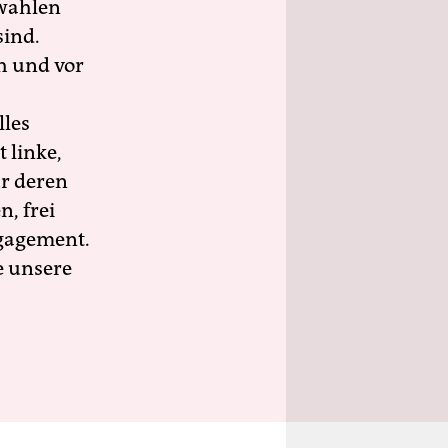
wahlen
sind.
h und vor
lles
 linke,
ür deren
n, frei
ngagement.
e unsere