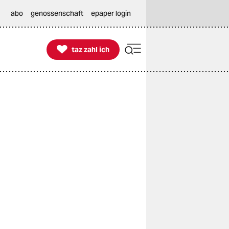
abo
genossenschaft
epaper login

taz zahl ich
taz zahl ich