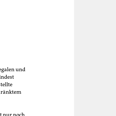
egalen und
indest
tellte
chränktem
zt nur noch