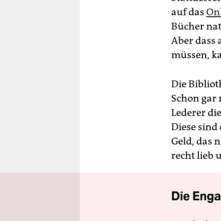
auf das
On
Bücher nat
Aber dass 
müssen, ka
Die Biblio
Schon gar n
Lederer die
Diese sind
Geld, das n
recht lieb 
Die Enga