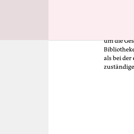
Winterferi
nichts meh
Ist dieser 
um die Ges
Bibliothek
als bei der
zuständige