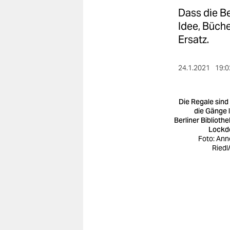
berlin
Dass die Be
nord
Idee, Büche
Ersatz.
wahrheit
verlag
24.1.2021
19:0
verlag
Die Regale sind 
veranstaltungen
die Gänge l
Berliner Bibliothe
Lockd
shop
Foto: Ann
Riedl
fragen & hilfe
unterstützen
abo
genossenschaft