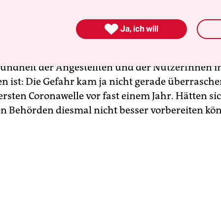
en in der nächsten Woche können sich die Schüle
r ausleihen.

Ja, ich will
harte Lese-Lockdown wirklich nötig? So berechtigt
undheit der Angestellten und der NutzerInnen i
en ist: Die Gefahr kam ja nicht gerade überrasch
 ersten Coronawelle vor fast einem Jahr. Hätten si
n Behörden diesmal nicht besser vorbereiten kö