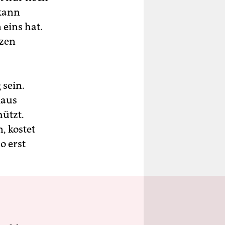
 kann
eins hat.
tzen
 sein.
laus
hützt.
, kostet
o erst