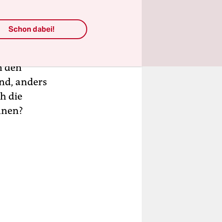
rInnen
Schon dabei!
 die Sorge
n den
end, anders
ch die
nnen?