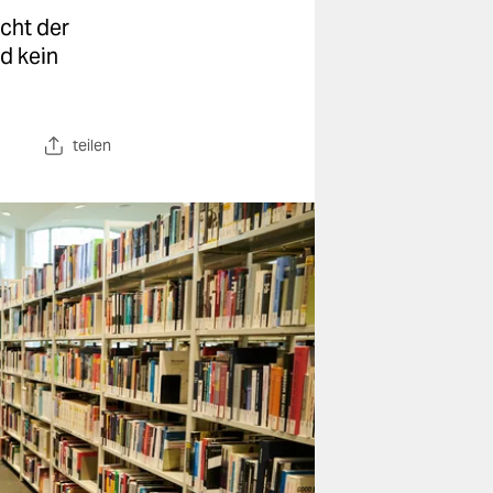
cht der
d kein
teilen