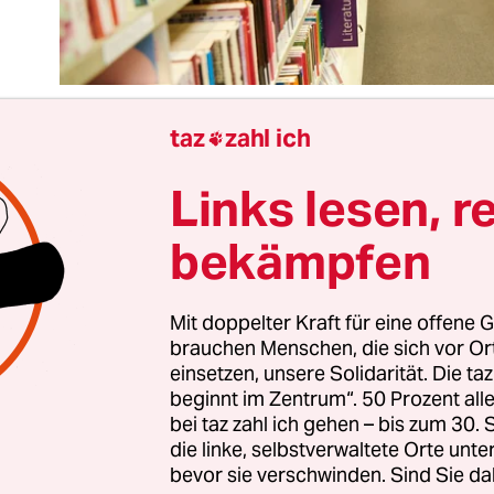
taz
zahl ich

Links lesen, r
 Lockdown hat auch schöne Seiten: zwischen Buc
nn sonst fast nichts mehr geht und der Nieselre
bekämpfen
sätzlich auf die Seele schlägt, hat man immerhin 
 Das spendet Trost, das regt Geist und Fantasie a
er, dass ausgerechnet jetzt alle Berliner Bibliot
Mit doppelter Kraft für eine offene G
brauchen Menschen, die sich vor O
en wurden.
einsetzen, unsere Solidarität. Die ta
beginnt im Zentrum“. 50 Prozent a
rnung. Ohne triftige Begründung. Eine kurze M
bei taz zahl ich gehen – bis zum 30
die linke, selbstverwaltete Orte unte
nachmittag, dann war Feierabend bei den
öffent
bevor sie verschwinden. Sind Sie da
n
bis mindestens 14. Februar. Das heißt, auch für 