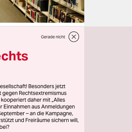
Gerade nicht
echts
hdeckeln.
gen
mal Zeit
n. Umso
heken
esellschaft! Besonders jetzt
rt gegen Rechtsextremismus
z kooperiert daher mit „Alles
ller Einnahmen aus Anmeldungen
itteilung
. September – an die Kampagne,
rstützt und Freiräume sichern will,
lichen
bei?
die