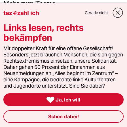
Mehr zum Thema
taz
zahl ich
Gerade nicht

Links lesen, rechts
bekämpfen
Mit doppelter Kraft für eine offene Gesellschaft!
Besonders jetzt brauchen Menschen, die sich gegen
Rechtsextremismus einsetzen, unsere Solidarität.
Daher gehen 50 Prozent der Einnahmen aus
Neuanmeldungen an „Alles beginnt im Zentrum“ –
eine Kampagne, die bedrohte linke Kulturzentren
Tanzen oder nicht tanzen
und Jugendorte unterstützt. Sind Sie dabei?
Albernes Verbot

Kolumne
Zu verschenken
von
Katrin Seddig
Ja, ich will
An Karfreitag hatte die Hamburger Polizei mit dem
Tanzverbot Ernst gemacht und Clubs geschlossen.
Schon dabei!
Danach gingen die Diskussionen los.