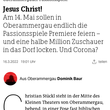
berlin
Oberammergauer Passionsspiele
Jesus Christ!
nord
Am 14. Mai sollen in
wahrheit
Oberammergau endlich die
Passionsspiele Premiere feiern –
verlag
und eine halbe Million Zuschauer
verlag
in das Dorf locken. Und Corona?
veranstaltungen
16.3.2022
19:01 Uhr
teilen
shop
fragen & hilfe
Aus Oberammergau
Dominik Baur
unterstützen
C
abo
hristian Stückl steht in der Mitte des
genossenschaft
Kleinen Theaters von Oberammergau,
bebend, in einer Pose fast biblischen