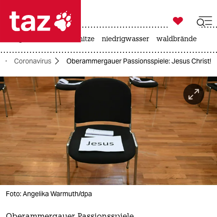

taz zahl ich
krieg in der ukraine
hitze
niedrigwasser
waldbrände

taz zahl ich
Coronavirus
Oberammergauer Passionsspiele: Jesus Christ!
taz zahl ich
themen
politik
öko
gesellschaft
kultur
Foto: Angelika Warmuth/dpa
sport