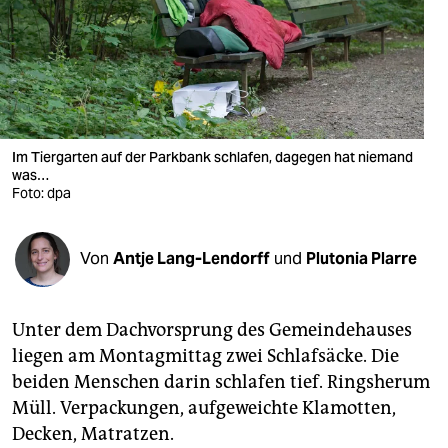
berlin
nord
wahrheit
verlag
Im Tiergarten auf der Parkbank schlafen, dagegen hat niemand
was…
verlag
Foto: dpa
veranstaltungen
shop
Von
Antje Lang-Lendorff
und
Plutonia Plarre
fragen & hilfe
Unter dem Dachvorsprung des Gemeindehauses
unterstützen
liegen am Montagmittag zwei Schlafsäcke. Die
abo
beiden Menschen darin schlafen tief. Ringsherum
Müll. Verpackungen, aufgeweichte Klamotten,
genossenschaft
Decken, Matratzen.