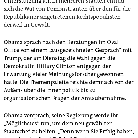
Unterstützung an.
In mehreren Städten entlud
epaper login
sich die Wut von Demonstranten über den für die
Republikaner angetretenen Rechtspopulisten
derweil in Gewalt.
Obama sprach nach den Beratungen im Oval
Office von einem „ausgezeichneten Gespräch“ mit
Trump, der am Dienstag die Wahl gegen die
Demokratin Hillary Clinton entgegen der
Erwartung vieler Meinungsforscher gewonnen
hatte. Die Themenpalette reichte demnach von der
Außen- über die Innenpolitik bis zu
organisatorischen Fragen der Amtsübernahme.
Obama versprach, seine Regierung werde ihr
„Möglichstes“ tun, um dem neu gewählten
Staatschef zu helfen. „Denn wenn Sie Erfolg haben,