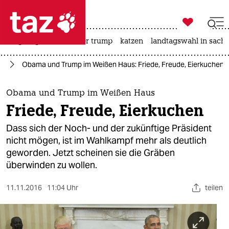

taz zahl ich
bergsteigen
usa unter trump
katzen
landtagswahl in sachs

taz zahl ich
mp
Obama und Trump im Weißen Haus: Friede, Freude, Eierkuchen
taz zahl ich
themen
Obama und Trump im Weißen Haus
Friede, Freude, Eierkuchen
politik
Dass sich der Noch- und der zukünftige Präsident
öko
nicht mögen, ist im Wahlkampf mehr als deutlich
geworden. Jetzt scheinen sie die Gräben
gesellschaft
überwinden zu wollen.
kultur
11.11.2016
11:04 Uhr
teilen
sport