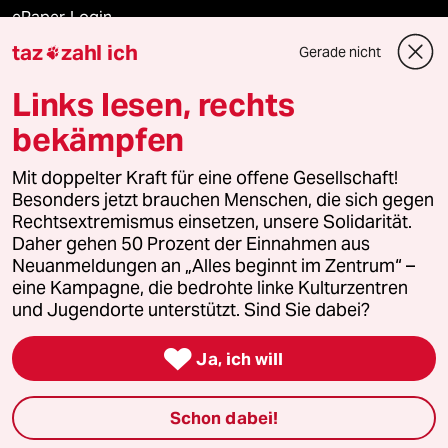
ePaper Login
taz
zahl ich
Gerade nicht

Downloads für Abonnierende
Links lesen, rechts
bekämpfen
© 2026 taz Verlags und Vertriebs GmbH
Mit doppelter Kraft für eine offene Gesellschaft!
Alle Rechte vorbehalten. Bei rechtlichen Fragen oder für Genehmigungen
wenden Sie sich bitte an
lizenzen@taz.de
Besonders jetzt brauchen Menschen, die sich gegen
Rechtsextremismus einsetzen, unsere Solidarität.
Daher gehen 50 Prozent der Einnahmen aus
Feedback
Redaktionsstatut
Kommune-Richtlinien
KI-
Neuanmeldungen an „Alles beginnt im Zentrum“ –
eine Kampagne, die bedrohte linke Kulturzentren
Leitlinie
Informant
Datenschutz
Impressum
AGB
und Jugendorte unterstützt. Sind Sie dabei?
Seitenwende
Einwilligungen widerrufen (Ads)

Ja, ich will
Schon dabei!