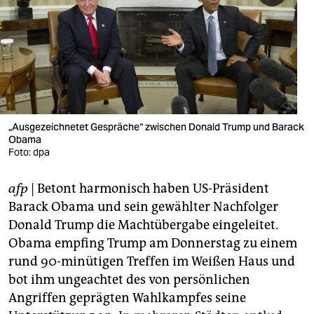
berlin
nord
wahrheit
verlag
verlag
„Ausgezeichnetet Gespräche“ zwischen Donald Trump und Barack
Obama
veranstaltungen
Foto: dpa
shop
afp
| Betont harmonisch haben US-Präsident
fragen & hilfe
Barack Obama und sein gewählter Nachfolger
Donald Trump die Machtübergabe eingeleitet.
unterstützen
Obama empfing Trump am Donnerstag zu einem
rund 90-minütigen Treffen im Weißen Haus und
abo
bot ihm ungeachtet des von persönlichen
genossenschaft
Angriffen geprägten Wahlkampfes seine