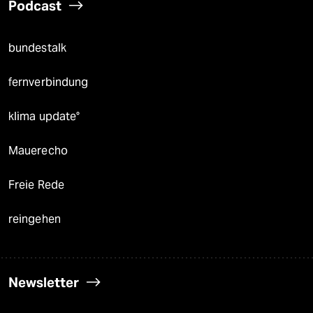
Podcast
bundestalk
fernverbindung
klima update°
Mauerecho
Freie Rede
reingehen
Newsletter