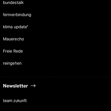
bundestalk
fernverbindung
klima update°
Mauerecho
Freie Rede
reingehen
Newsletter
team zukunft