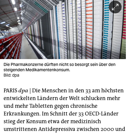
berlin
nord
wahrheit
verlag
verlag
veranstaltungen
Die Pharmakonzerne dürften nicht so besorgt sein über den
steigenden Medikamentenkonsum.
shop
Bild: dpa
fragen & hilfe
PARIS
dpa
| Die Menschen in den 33 am höchsten
entwickelten Ländern der Welt schlucken mehr
unterstützen
und mehr Tabletten gegen chronische
abo
Erkrankungen. Im Schnitt der 33 OECD-Länder
stieg der Konsum etwa der medizinisch
genossenschaft
umstrittenen Antidepressiva zwischen 2000 und