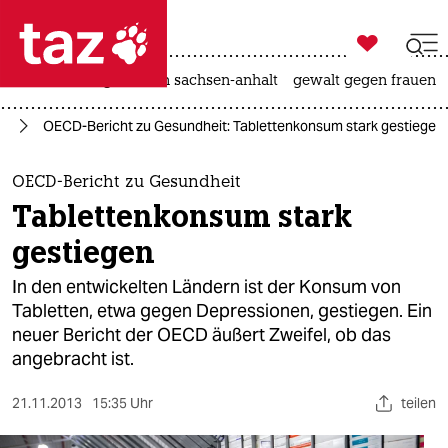

taz zahl ich
hitze
landtagswahl in sachsen-anhalt
gewalt gegen frauen

taz zahl ich
it
OECD-Bericht zu Gesundheit: Tablettenkonsum stark gestiegen
taz zahl ich
themen
OECD-Bericht zu Gesundheit
Tablettenkonsum stark
politik
gestiegen
öko
In den entwickelten Ländern ist der Konsum von
Tabletten, etwa gegen Depressionen, gestiegen. Ein
gesellschaft
neuer Bericht der OECD äußert Zweifel, ob das
angebracht ist.
kultur
sport
21.11.2013
15:35 Uhr
teilen