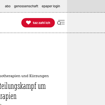
abo
genossenschaft
epaper login

taz zahl ich
taz zahl ich
hotherapien und Kürzungen
teilungskampf um
rapien