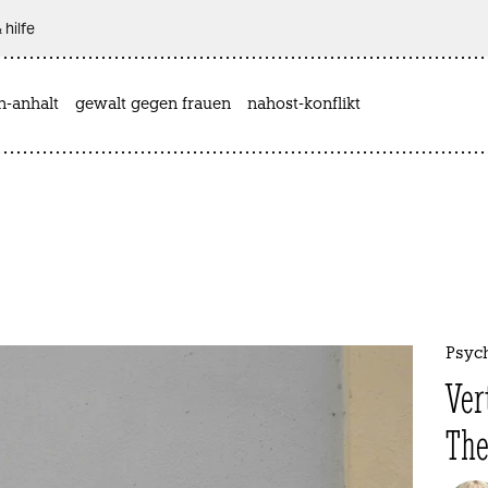
 hilfe
n-anhalt
gewalt gegen frauen
nahost-konflikt
Psyc
Ver
The