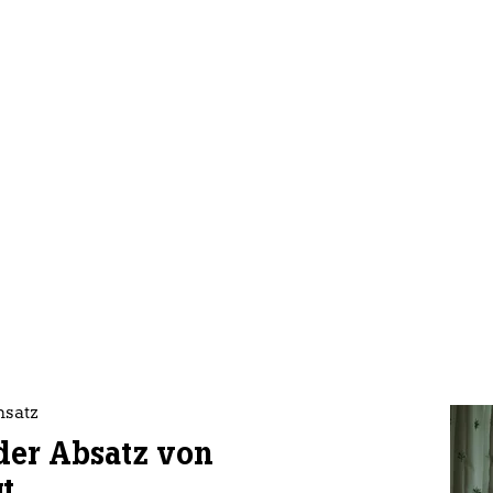
nsatz
der Absatz von
t