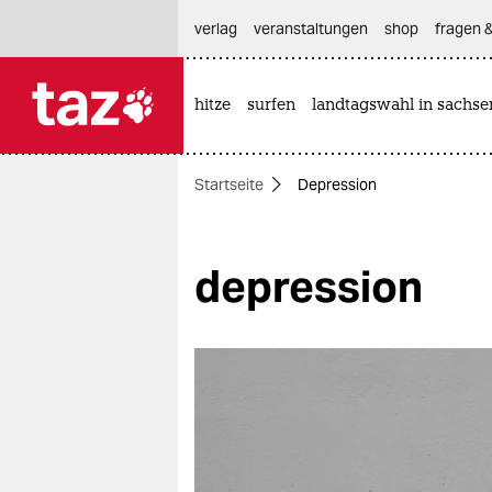
hautnavigation anspringen
hauptinhalt anspringen
footer anspringen
verlag
veranstaltungen
shop
fragen &
hitze
surfen
landtagswahl in sachse

taz zahl ich
taz zahl ich
Startseite
Depression
themen
politik
depression
öko
gesellschaft
kultur
sport