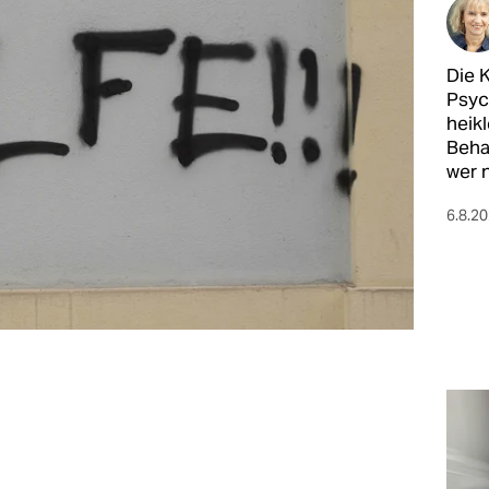
Die 
Psyc
heik
Beha
wer 
6.8.2