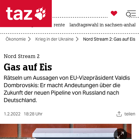

taz zahl ich
hitze
niedrigwasser
rente
landtagswahl in sachsen-anhalt

taz zahl ich
Ökonomie
Krieg in der Ukraine
Nord Stream 2: Gas auf Eis
taz zahl ich
themen
Nord Stream 2
Gas auf Eis
politik
Rätseln um Aussagen von EU-Vizepräsident Valdis
öko
Dombrovskis: Er macht Andeutungen über die
Zukunft der neuen Pipeline von Russland nach
gesellschaft
Deutschland.
kultur
1.2.2022
18:28 Uhr
teilen
sport