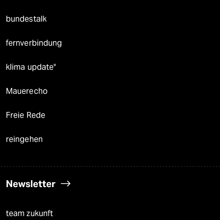
bundestalk
fernverbindung
klima update°
Mauerecho
Freie Rede
reingehen
Newsletter
team zukunft