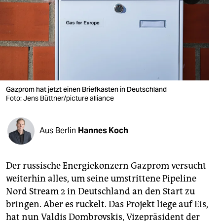
berlin
nord
wahrheit
verlag
verlag
Gazprom hat jetzt einen Briefkasten in Deutschland
Foto: Jens Büttner/picture alliance
veranstaltungen
shop
Aus Berlin
Hannes Koch
fragen & hilfe
unterstützen
Der russische Energiekonzern Gazprom versucht
weiterhin alles, um seine umstrittene Pipeline
abo
Nord Stream 2 in Deutschland an den Start zu
bringen. Aber es ruckelt. Das Projekt liege auf Eis,
genossenschaft
hat nun Valdis Dombrovskis, Vizepräsident der