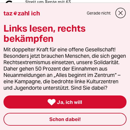
6
Streit um Rente mit 63
Passgenauer Populismus
taz
zahl ich
Gerade nicht

Links lesen, rechts
taz
bekämpfen

Mit doppelter Kraft für eine offene Gesellschaft!
Folgen Sie uns
Besonders jetzt brauchen Menschen, die sich gegen
Rechtsextremismus einsetzen, unsere Solidarität.
Daher gehen 50 Prozent der Einnahmen aus
Neuanmeldungen an „Alles beginnt im Zentrum“ –
Ressorts
eine Kampagne, die bedrohte linke Kulturzentren
und Jugendorte unterstützt. Sind Sie dabei?
Politik

Ja, ich will
Öko
Schon dabei!
Gesellschaft