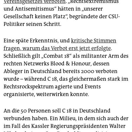
Vereinsgesetzes verboten
. „Rechtsextremismus
epaper login
und Antisemitismus“ hätten in „unserer
Gesellschaft keinen Platz“, begründete der CSU-
Politiker seinen Schritt.
Eine späte Erkenntnis, und
kritische Stimmen
fragen, warum das Verbot erst jetzt erfolgte
.
Schließlich gilt „Combat 18“ als militanter Arm des
rechten Netzwerks Blood & Honour, dessen
Ableger in Deutschland bereits 2000 verboten
wurde – während C 18, das gleichermaßen stark im
Rechtsrockspektrum agierte und Events
organisierte, weiterwirken konnte.
An die 50 Personen soll C 18 in Deutschland
verbunden haben. Ein Milieu, in dem sich auch der
im Fall des Kassler Regierungspräsidenten Walter