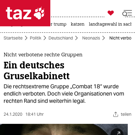

taz zahl ich
bergsteigen
usa unter trump
katzen
landtagswahl in sachs

taz zahl ich
Startseite
Politik
Deutschland
Neonazis
Nicht verbot
taz zahl ich
themen
Nicht verbotene rechte Gruppen
Ein deutsches
politik
Gruselkabinett
öko
Die rechtsextreme Gruppe „Combat 18“ wurde
endlich verboten. Doch viele Organisationen vom
gesellschaft
rechten Rand sind weiterhin legal.
kultur
24.1.2020
18:41 Uhr
teilen
sport