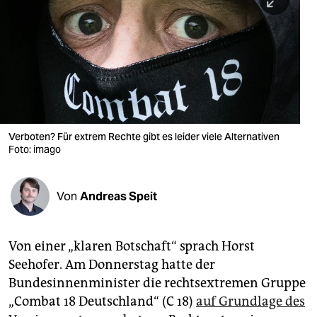
berlin
nord
wahrheit
verlag
verlag
Verboten? Für extrem Rechte gibt es leider viele Alternativen
Foto: imago
veranstaltungen
shop
Von
Andreas Speit
fragen & hilfe
unterstützen
Von einer „klaren Botschaft“ sprach Horst
Seehofer. Am Donnerstag hatte der
abo
Bundesinnenminister die rechtsextremen Gruppe
genossenschaft
„Combat 18 Deutschland“ (C 18)
auf Grundlage des