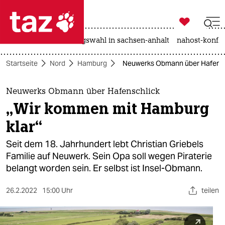

taz zahl ich
hitze
surfen
landtagswahl in sachsen-anhalt
nahost-konfli

taz zahl ich
Startseite
Nord
Hamburg
Neuwerks Obmann über Hafensch
taz zahl ich
themen
Neuwerks Obmann über Hafenschlick
„Wir kommen mit Hamburg
politik
klar“
öko
Seit dem 18. Jahrhundert lebt Christian Griebels
Familie auf Neuwerk. Sein Opa soll wegen Piraterie
gesellschaft
belangt worden sein. Er selbst ist Insel-Obmann.
kultur
26.2.2022
15:00 Uhr
teilen
sport