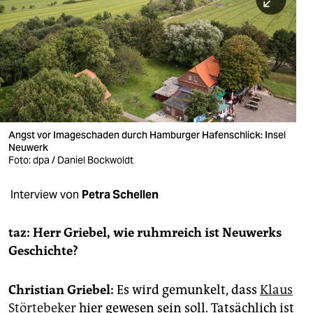
berlin
nord
wahrheit
verlag
verlag
Angst vor Imageschaden durch Hamburger Hafenschlick: Insel
Neuwerk
veranstaltungen
Foto: dpa / Daniel Bockwoldt
shop
Interview von
Petra Schellen
fragen & hilfe
unterstützen
taz: Herr Griebel, wie ruhmreich ist Neuwerks
Geschichte?
abo
genossenschaft
Christian Griebel:
Es wird gemunkelt, dass
Klaus
Störtebeker
hier gewesen sein soll. Tatsächlich ist