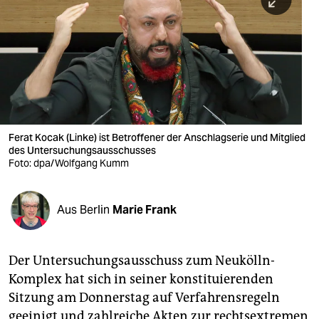
berlin
nord
wahrheit
verlag
verlag
Ferat Kocak (Linke) ist Betroffener der Anschlagserie und Mitglied
des Untersuchungsausschusses
veranstaltungen
Foto: dpa/Wolfgang Kumm
shop
fragen & hilfe
Aus Berlin
Marie Frank
unterstützen
Der Untersuchungsausschuss zum Neukölln-
abo
Komplex hat sich in seiner konstituierenden
genossenschaft
Sitzung am Donnerstag auf Verfahrensregeln
geeinigt und zahlreiche Akten zur rechtsextremen