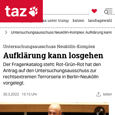

taz zahl ich
hitze
bergsteigen
usa unter trump
katzen
landtagswahl i

taz zahl ich
ln
Untersuchungsausschuss Neukölln-Komplex: Aufklärung kann 
taz zahl ich
themen
Untersuchungsausschuss Neukölln-Komplex
Aufklärung kann losgehen
politik
Der Fragenkatalog steht: Rot-Grün-Rot hat den
öko
Antrag auf den Untersuchungsausschuss zur
rechtsextremen Terrorserie in Berlin-Neukölln
gesellschaft
vorgelegt.
kultur
30.3.2022
15:15 Uhr
teilen
sport