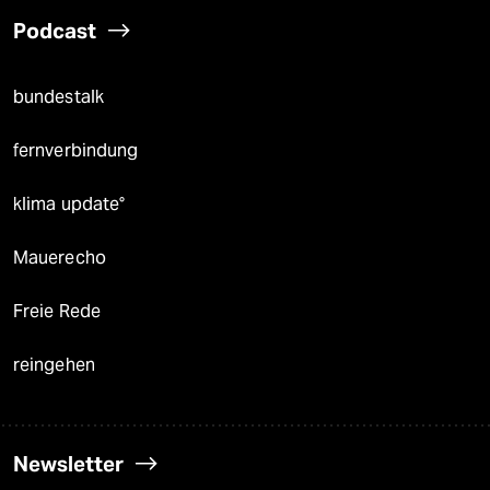
Podcast
bundestalk
fernverbindung
klima update°
Mauerecho
Freie Rede
reingehen
Newsletter