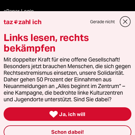
ePaper Login
taz
zahl ich
Gerade nicht

Downloads für Abonnierende
Links lesen, rechts
bekämpfen
© 2026 taz Verlags und Vertriebs GmbH
Mit doppelter Kraft für eine offene Gesellschaft!
Alle Rechte vorbehalten. Bei rechtlichen Fragen oder für Genehmigungen
wenden Sie sich bitte an
lizenzen@taz.de
Besonders jetzt brauchen Menschen, die sich gegen
Rechtsextremismus einsetzen, unsere Solidarität.
Daher gehen 50 Prozent der Einnahmen aus
Feedback
Redaktionsstatut
Kommune-Richtlinien
KI-
Neuanmeldungen an „Alles beginnt im Zentrum“ –
eine Kampagne, die bedrohte linke Kulturzentren
Leitlinie
Informant
Datenschutz
Impressum
AGB
und Jugendorte unterstützt. Sind Sie dabei?
Seitenwende
Einwilligungen widerrufen (Ads)

Ja, ich will
Schon dabei!