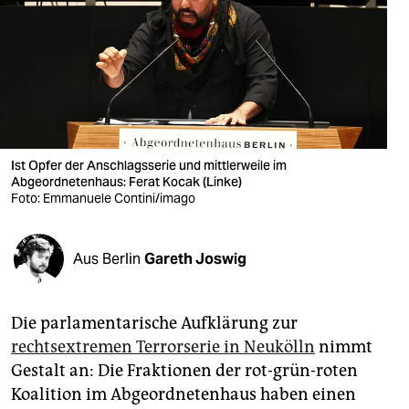
berlin
nord
wahrheit
verlag
verlag
Ist Opfer der Anschlagsserie und mittlerweile im
Abgeordnetenhaus: Ferat Kocak (Linke)
veranstaltungen
Foto: Emmanuele Contini/imago
shop
Aus Berlin
Gareth Joswig
fragen & hilfe
unterstützen
Die parlamentarische Aufklärung zur
abo
rechtsextremen Terrorserie in Neukölln
nimmt
Gestalt an: Die Fraktionen der rot-grün-roten
genossenschaft
Koalition im Abgeordnetenhaus haben einen