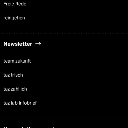
Freie Rede
reingehen
Newsletter
team zukunft
taz frisch
taz zahl ich
taz lab Infobrief