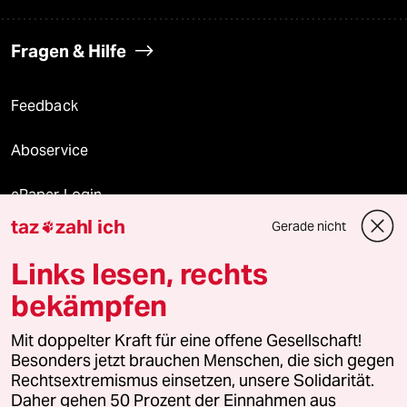
Fragen & Hilfe
Feedback
Aboservice
ePaper Login
taz
zahl ich
Gerade nicht

Downloads für Abonnierende
Links lesen, rechts
bekämpfen
© 2026 taz Verlags und Vertriebs GmbH
Alle Rechte vorbehalten. Bei rechtlichen Fragen oder für Genehmigungen
Mit doppelter Kraft für eine offene Gesellschaft!
wenden Sie sich bitte an
lizenzen@taz.de
Besonders jetzt brauchen Menschen, die sich gegen
Rechtsextremismus einsetzen, unsere Solidarität.
Daher gehen 50 Prozent der Einnahmen aus