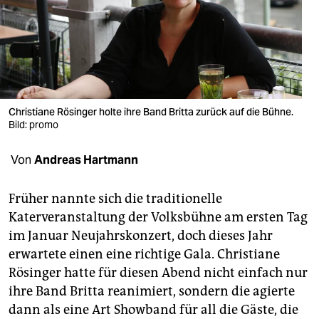
berlin
nord
wahrheit
verlag
Christiane Rösinger holte ihre Band Britta zurück auf die Bühne.
verlag
Bild: promo
veranstaltungen
Von
Andreas Hartmann
shop
Früher nannte sich die traditionelle
fragen & hilfe
Katerveranstaltung der Volksbühne am ersten Tag
im Januar Neujahrskonzert, doch dieses Jahr
unterstützen
erwartete einen eine richtige Gala. Christiane
abo
Rösinger hatte für diesen Abend nicht einfach nur
ihre Band Britta reanimiert, sondern die agierte
genossenschaft
dann als eine Art Showband für all die Gäste, die