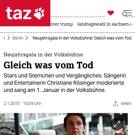

taz zahl ich
nahost-konflikt
usa unter trump
landtagswahl in sachsen-an

taz zahl ich
ite
Berlin
Neujahrsgala in der Volksbühne: Gleich was vom Tod
taz zahl ich
themen
Neujahrsgala in der Volksbühne
Gleich was vom Tod
politik
Stars und Sternchen und Vergängliches: Sängerin
öko
und Entertainerin Christiane Rösinger moderierte
und sang am 1. Januar in der Volksbühne.
gesellschaft
2.1.2015
15:04 Uhr
teilen
kultur
sport