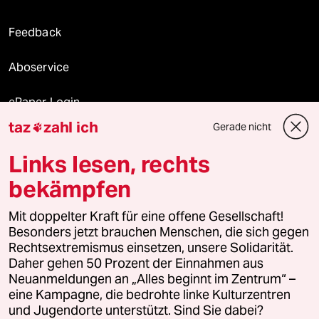
Feedback
Aboservice
ePaper Login
taz
zahl ich
Gerade nicht

Downloads für Abonnierende
Links lesen, rechts
bekämpfen
© 2026 taz Verlags und Vertriebs GmbH
Alle Rechte vorbehalten. Bei rechtlichen Fragen oder für Genehmigungen
Mit doppelter Kraft für eine offene Gesellschaft!
wenden Sie sich bitte an
lizenzen@taz.de
Besonders jetzt brauchen Menschen, die sich gegen
Rechtsextremismus einsetzen, unsere Solidarität.
Daher gehen 50 Prozent der Einnahmen aus
Feedback
Redaktionsstatut
Kommune-Richtlinien
KI-
Neuanmeldungen an „Alles beginnt im Zentrum“ –
eine Kampagne, die bedrohte linke Kulturzentren
Leitlinie
Informant
Datenschutz
Impressum
AGB
und Jugendorte unterstützt. Sind Sie dabei?