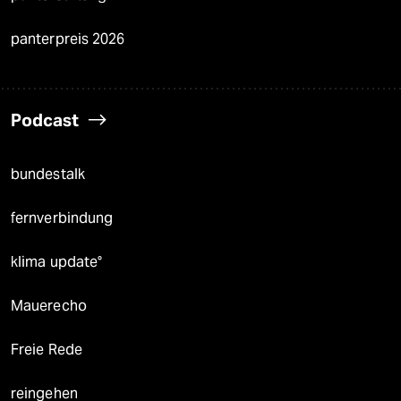
panterpreis 2026
Podcast
bundestalk
fernverbindung
klima update°
Mauerecho
Freie Rede
reingehen