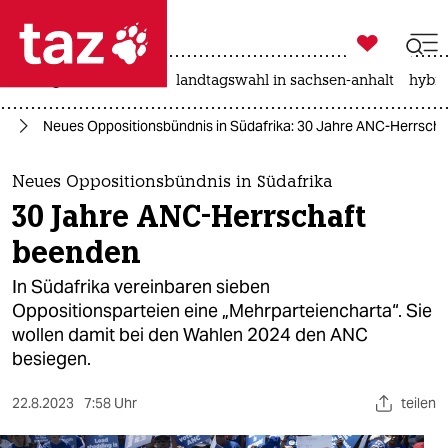

taz zahl ich
niedrigwasser
rente
landtagswahl in sachsen-anhalt
hybri

taz zahl ich
ka
Neues Oppositionsbündnis in Südafrika: 30 Jahre ANC-Herrsch
taz zahl ich
themen
Neues Oppositionsbündnis in Südafrika
30 Jahre ANC-Herrschaft
politik
beenden
öko
In Südafrika vereinbaren sieben
Oppositionsparteien eine „Mehrparteiencharta“. Sie
gesellschaft
wollen damit bei den Wahlen 2024 den ANC
besiegen.
kultur
sport
22.8.2023
7:58 Uhr
teilen