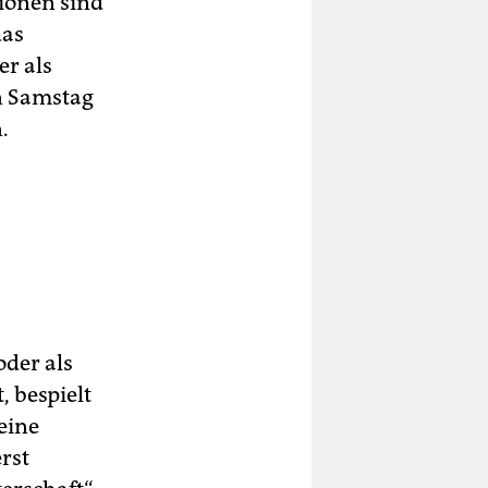
tionen sind
das
er als
n Samstag
.
der als
, bespielt
 eine
rst