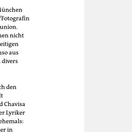
 München
n/Fotografin
lunion.
nen nicht
eitigen
nso aus
 divers
ch den
lt
d Chavisa
er Lyriker
(ehemals:
er in