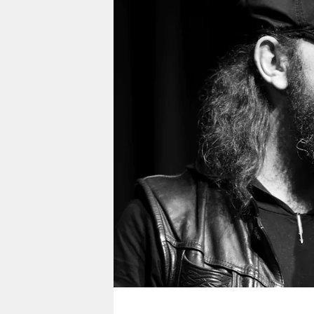
berlin
nord
wahrheit
verlag
verlag
veranstaltungen
shop
fragen & hilfe
unterstützen
abo
genossenschaft