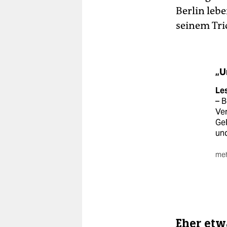
Berlin leb
seinem Tri
„U
Le
– B
Ver
Ge
und
meh
Or
Hau
Kre
der
Kun
sei
Eher etw