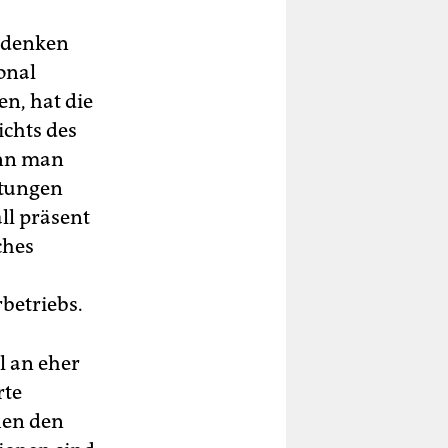
g:
 denken
s
onal
n, hat die
ichts des
enn man
ltungen
ll präsent
ches
betriebs.
l an eher
rte
hen den