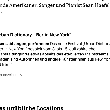
ende Amerikaner, Sänger und Pianist Sean Haefel
o.
rban Dictionary – Berlin New York"
sen, abhängen, performen:
Das neue Festival „Urban Diction
erlin New York" bespielt vom 8. bis 15. Juli zahlreiche
anstaltungsorte etwas abseits des etablierten Mainstreams.
laden sind AutorInnen und andere KünstlerInnen aus New Yor
 Berlin.
r anzeigen
te und Termine:
Nach der Auftaktveranstaltung am Sonntag 
s der Kulturen der Welt zieht das Festival in die Bezirke
uzberg und Wedding. Am 9. Juli finden zwei Veranstaltungen
 nGbK (Oranienstr. 25) statt, von 10. bis 12. Juli wird das
stquartier Bethanien die Heimatbasis von „Urban Dictionary
n. Am 13. Juli ist die Berlinische Galerie dran, und zum
as unübliche Locations