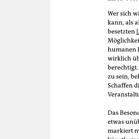
Wo
am 
Wer sich 
Gra
Inf
kann, als 
besetzten
Möglichkei
humanen Pr
wirklich ü
berechtigt
zu sein, be
Schaffen di
Veranstalt
Das Besonde
etwas unüb
markiert m