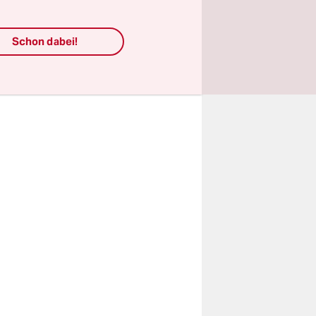
oot – das
weit mehr
Schon dabei!