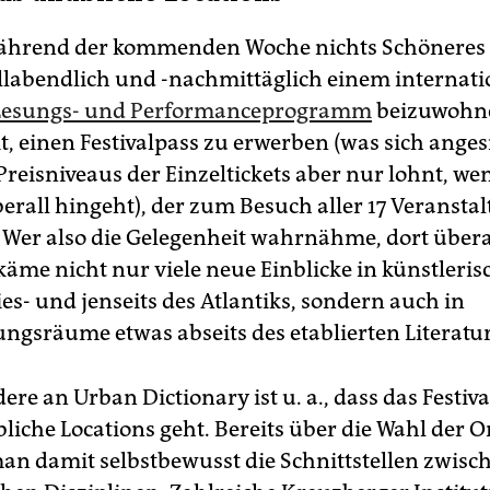
chenende beschließt das Festival sein Programm im Weddin
14. Juli in der Werkhalle Wiesenburg (Wiesenstr. 55); das
während der kommenden Woche nichts Schöneres
nde Finale ist am 15. Juli im silent green (Gerichtstr. 35). Alle
os unter
nyb-festival.de
.
(kgr)
allabendlich und -nachmittäglich einem internati
Lesungs- und Performanceprogramm
beizuwohne
t, einen Festivalpass zu erwerben (was sich anges
eisniveaus der Einzeltickets aber nur lohnt, w
berall hingeht), der zum Besuch aller 17 Veransta
. Wer also die Gelegenheit wahrnähme, dort übera
käme nicht nur viele neue Einblicke in künstleris
es- und jenseits des Atlantiks, sondern auch in
ungsräume etwas abseits des etablierten Literatur
re an Urban Dictionary ist u. a., dass das Festiva
liche Locations geht. Bereits über die Wahl der O
an damit selbstbewusst die Schnittstellen zwisc