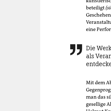
künstleris
beteiligt
(s
Geschehen 
Veranstalt
eine Perfo
Die Werk

als Vera
entdeck
Mit dem Ab
Gegenprog
man das sil
gesellige A