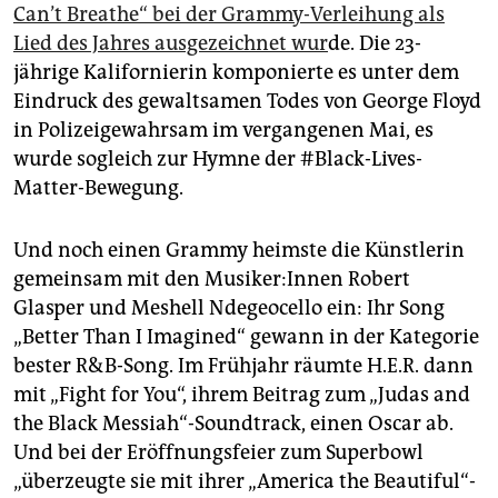
epaper login
Can’t Breathe“ bei der Grammy-Verleihung als
Lied des Jahres ausgezeichnet wur
de. Die 23-
jährige Kalifornierin komponierte es unter dem
Eindruck des gewaltsamen Todes von George Floyd
in Polizeigewahrsam im vergangenen Mai, es
wurde sogleich zur Hymne der #Black-Lives-
Matter-Bewegung.
Und noch einen Grammy heimste die Künstlerin
gemeinsam mit den Mu­si­ke­r:In­nen Robert
Glasper und Meshell Ndegeocello ein: Ihr Song
„Better Than I Imagined“ gewann in der Kategorie
bester R&B-Song. Im Frühjahr räumte H.E.R. dann
mit „Fight for You“, ihrem Beitrag zum „Judas and
the Black Messiah“-Soundtrack, einen Oscar ab.
Und bei der Eröffnungsfeier zum Superbowl
„überzeugte sie mit ihrer „America the Beautiful“-