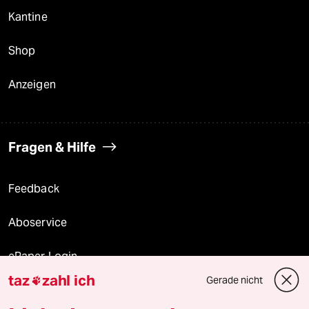
Kantine
Shop
Anzeigen
Fragen & Hilfe
Feedback
Aboservice
ePaper Login
taz
zahl ich
Gerade nicht

Downloads für Abonnierende