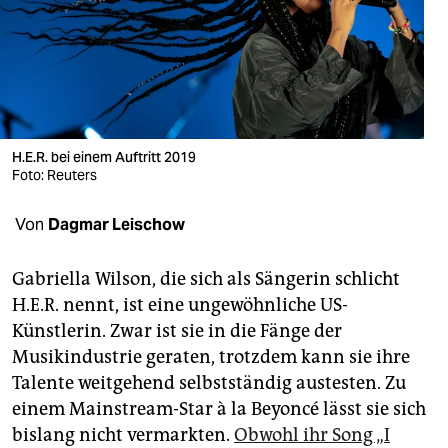
berlin
nord
wahrheit
verlag
H.E.R. bei einem Auftritt 2019
verlag
Foto: Reuters
veranstaltungen
Von
Dagmar Leischow
shop
Gabriella Wilson, die sich als Sängerin schlicht
fragen & hilfe
H.E.R. nennt, ist eine ungewöhnliche US-
Künstlerin. Zwar ist sie in die Fänge der
unterstützen
Musikindustrie geraten, trotzdem kann sie ihre
abo
Talente weitgehend selbstständig austesten. Zu
einem Mainstream-Star à la Beyoncé lässt sie sich
genossenschaft
bislang nicht vermarkten.
Obwohl ihr Song „I