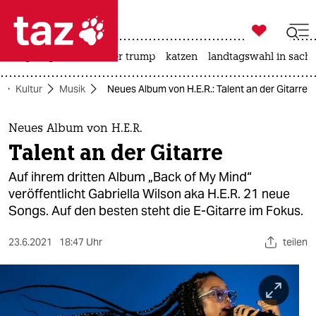

taz zahl ich
bergsteigen
usa unter trump
katzen
landtagswahl in sachs

taz zahl ich
Kultur
Musik
Neues Album von H.E.R.: Talent an der Gitarre
taz zahl ich
themen
Neues Album von H.E.R.
Talent an der Gitarre
politik
Auf ihrem dritten Album „Back of My Mind“
öko
veröffentlicht Gabriella Wilson aka H.E.R. 21 neue
Songs. Auf den besten steht die E-Gitarre im Fokus.
gesellschaft
23.6.2021
18:47 Uhr
teilen
kultur
sport