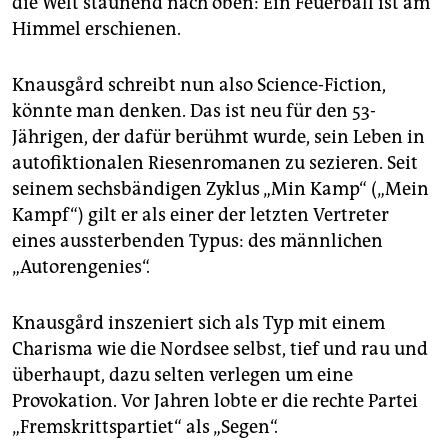
die Welt staunend nach oben: Ein Feuerball ist am
epaper login
Himmel erschienen.
Knausgård schreibt nun also Science-Fiction,
könnte man denken. Das ist neu für den 53-
Jährigen, der dafür berühmt wurde, sein Leben in
autofiktionalen Riesenromanen zu sezieren. Seit
seinem sechsbändigen Zyklus „Min Kamp“ („Mein
Kampf“) gilt er als einer der letzten Vertreter
eines aussterbenden Typus: des männlichen
„Autorengenies“.
Knausgård inszeniert sich als Typ mit einem
Charisma wie die Nordsee selbst, tief und rau und
überhaupt, dazu selten verlegen um eine
Provokation. Vor Jahren lobte er die rechte Partei
„Fremskrittspartiet“ als „Segen“.