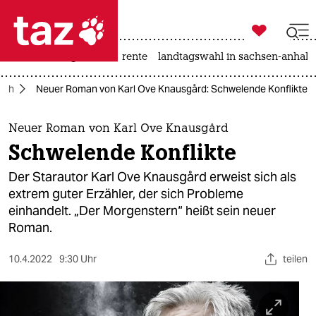

taz zahl ich
hitze
niedrigwasser
rente
landtagswahl in sachsen-anhalt

taz zahl ich
uch
Neuer Roman von Karl Ove Knausgård: Schwelende Konflikte
taz zahl ich
themen
Neuer Roman von Karl Ove Knausgård
Schwelende Konflikte
politik
Der Starautor Karl Ove Knausgård erweist sich als
öko
extrem guter Erzähler, der sich Probleme
einhandelt. „Der Morgenstern“ heißt sein neuer
gesellschaft
Roman.
kultur
10.4.2022
9:30 Uhr
teilen
sport