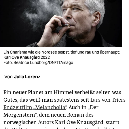
berlin
nord
wahrheit
verlag
verlag
Ein Charisma wie die Nordsee selbst, tief und rau und überhaupt:
Karl Ove Knausgård 2022
veranstaltungen
Foto: Beatrice Lundborg/DN/TT/imago
shop
Von
Julia Lorenz
fragen & hilfe
Ein neuer Planet am Himmel verheißt selten was
unterstützen
Gutes, das weiß man spätestens seit
Lars von Triers
Endzeitfilm „Melancholia“
. Auch in „Der
abo
Morgenstern“, dem neuen Roman des
genossenschaft
norwegischen Autors Karl Ove Knausgård, starrt