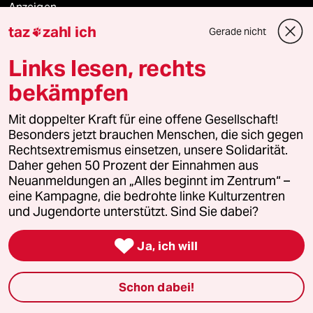
Anzeigen
taz
zahl ich
Gerade nicht

Links lesen, rechts
Fragen & Hilfe
bekämpfen
Feedback
Mit doppelter Kraft für eine offene Gesellschaft!
Besonders jetzt brauchen Menschen, die sich gegen
Aboservice
Rechtsextremismus einsetzen, unsere Solidarität.
Daher gehen 50 Prozent der Einnahmen aus
Neuanmeldungen an „Alles beginnt im Zentrum“ –
ePaper Login
eine Kampagne, die bedrohte linke Kulturzentren
und Jugendorte unterstützt. Sind Sie dabei?
Downloads für Abonnierende

Ja, ich will
© 2026 taz Verlags und Vertriebs GmbH
Schon dabei!
Alle Rechte vorbehalten. Bei rechtlichen Fragen oder für Genehmigungen
wenden Sie sich bitte an
lizenzen@taz.de