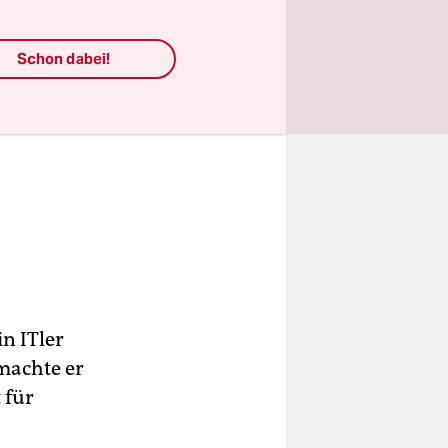
Schon dabei!
in ITler
machte er
 für