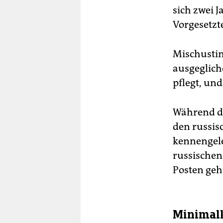
sich zwei J
Vorgesetzt
Mischustin
ausgeglich
pflegt, und
Während de
den russis
kennengel
russischen
Posten geh
Minimal