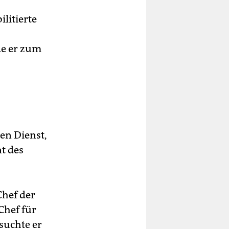
litierte
de er zum
en Dienst,
t des
Chef der
Chef für
suchte er