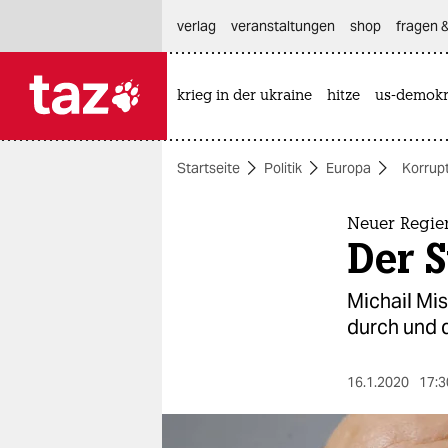
hautnavigation anspringen
hauptinhalt anspringen
footer anspringen
verlag
veranstaltungen
shop
fragen &
krieg in der ukraine
hitze
us-demokr

taz zahl ich
taz zahl ich
Startseite
Politik
Europa
Korrup
themen
politik
Neuer Regie
Der 
öko
Michail Mis
gesellschaft
durch und d
kultur
16.1.2020
17:3
sport