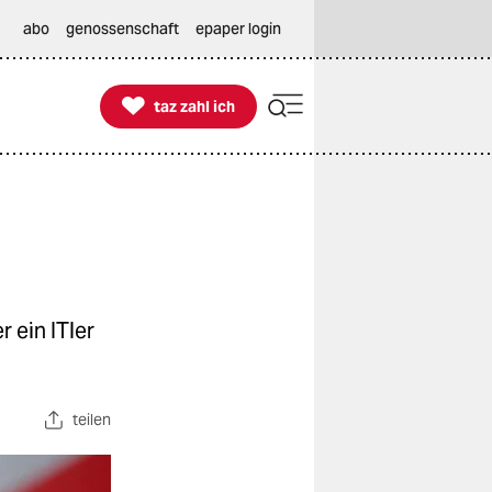
abo
genossenschaft
epaper login

taz zahl ich
taz zahl ich
r ein ITler
teilen