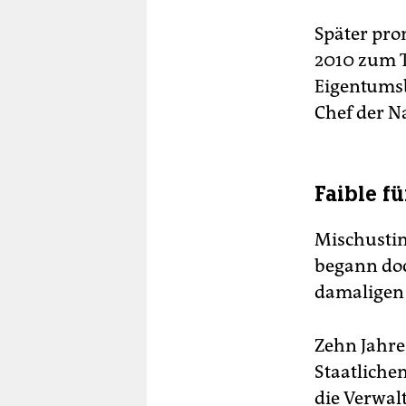
Später pro
2010 zum T
Eigentumsb
Chef der N
Faible f
Mischustin
begann doc
damaligen 
Zehn Jahre
Staatliche
die Verwal