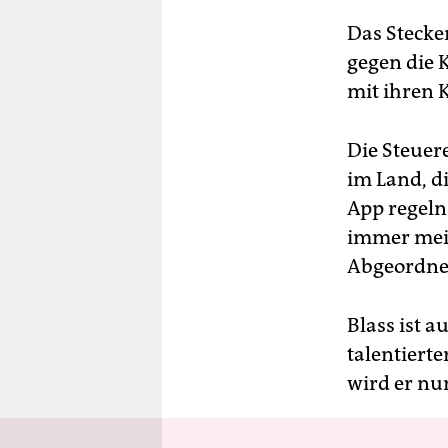
Das Stecke
gegen die 
mit ihren 
Die Steuere
im Land, d
App regeln
immer mein
Abgeordnet
Blass ist a
talentiert
wird er nu