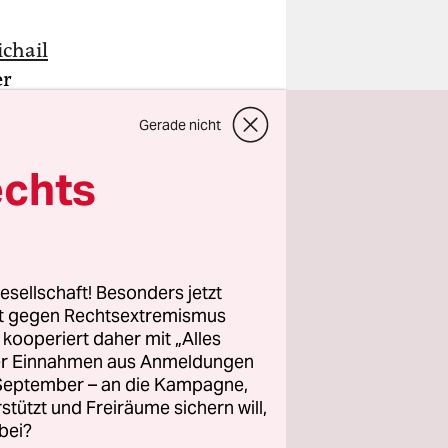
chail
er
mmer,
Gerade nicht
ktioniert
echts
aschenden
ch den
 als neuen
esellschaft! Besonders jetzt
sInnen
rt gegen Rechtsextremismus
z kooperiert daher mit „Alles
ller Einnahmen aus Anmeldungen
. September – an die Kampagne,
rstützt und Freiräume sichern will,
bei?