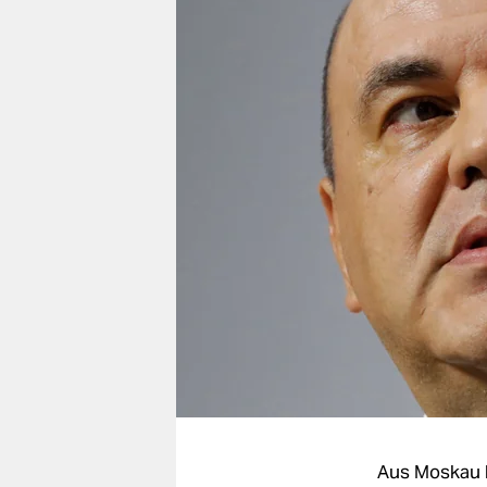
berlin
nord
wahrheit
verlag
verlag
veranstaltungen
shop
fragen & hilfe
unterstützen
abo
genossenschaft
Aus Moskau