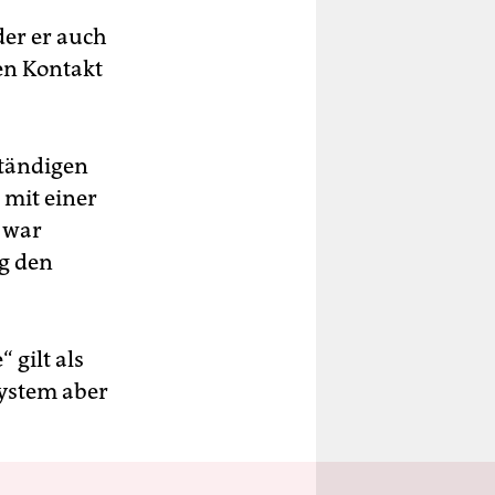
der er auch
en Kontakt
ständigen
 mit einer
 war
ag den
 gilt als
System aber