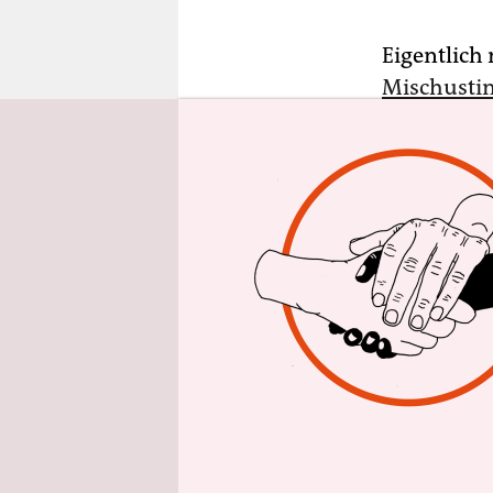
epaper login
Eigentlich
Mischusti
sogenannte
flächendec
in dem Lan
Als der ru
Rücktritt 
Namen des 
Premiermin
verblüfft: