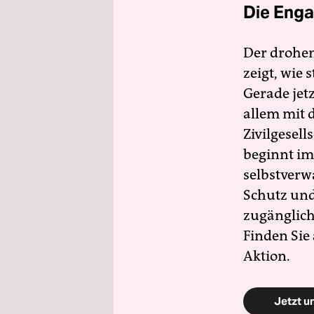
Die Enga
Der drohe
zeigt, wie
Gerade jet
allem mit d
Zivilgesell
beginnt im
selbstverw
Schutz und 
zugänglich
Finden Sie
Aktion.
Jetzt u