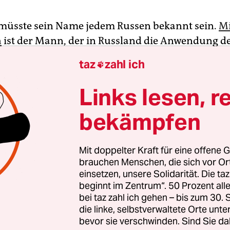
 müsste sein Name jedem Russen bekannt sein.
Mi
n
ist der Mann, der in Russland die Anwendung d
n INN, der russischen Steueridentifikationsnu
taz
zahl ich

kend durchgesetzt hat. Ohne die zehn Ziffern fun
d keine Transaktion.
Links lesen, r
bekämpfen
ssische
Präsident Wladimir Putin
nach dem überr
der russischen Regierung am Mittwochabend jedo
53-jährigen Chefs der Nationalen Steuerbehörde
Mit doppelter Kraft für eine offene G
ister wie aus dem Hut zauberte, waren die Rus
brauchen Menschen, die sich vor O
einsetzen, unsere Solidarität. Die ta
 Michail wer? Mischustin was?
beginnt im Zentrum“. 50 Prozent a
bei taz zahl ich gehen – bis zum 30
die linke, selbstverwaltete Orte unte
bevor sie verschwinden. Sind Sie da