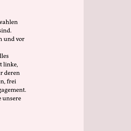
wahlen
sind.
h und vor
lles
 linke,
ür deren
n, frei
ngagement.
e unsere