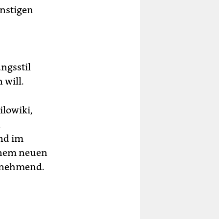
instigen
ngsstil
 will.
lowiki,
n
nd im
einem neuen
innehmend.